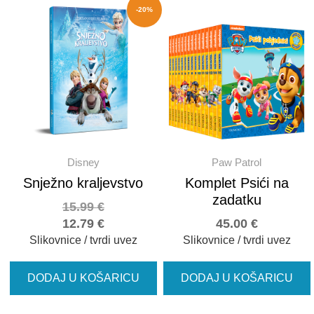
-20%
Disney
Paw Patrol
Snježno kraljevstvo
Komplet Psići na
zadatku
15.99
€
12.79
€
45.00
€
Slikovnice / tvrdi uvez
Slikovnice / tvrdi uvez
DODAJ U KOŠARICU
DODAJ U KOŠARICU