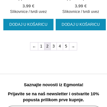
3.99
€
3.99
€
Slikovnice / tvrdi uvez
Slikovnice / tvrdi uvez
DODAJ U KOŠARICU
DODAJ U KOŠARICU
←
1
2
3
4
5
→
Saznajte novosti iz Egmonta!
Prijavite se na naš newsletter i ostvarite 10%
popusta prilikom prve kupnje.