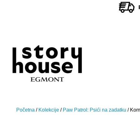
Početna
/
Kolekcije
/
Paw Patrol: Psići na zadatku
/ Kom