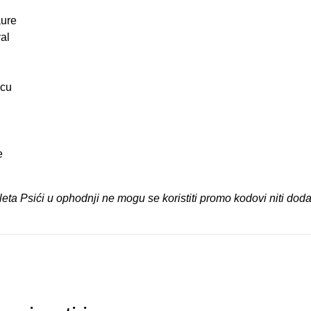
aure
al
icu
e
 Psići u ophodnji ne mogu se koristiti promo kodovi niti dodat