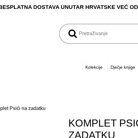
BESPLATNA DOSTAVA UNUTAR HRVATSKE VEĆ OD 3
Kolekcije
Dječje knjige
plet Psići na zadatku
KOMPLET PSI
ZADATKU