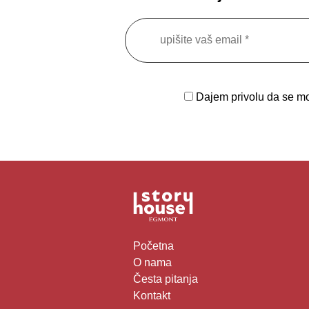
Dajem privolu da se moj
Početna
O nama
Česta pitanja
Kontakt