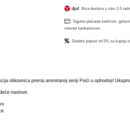
Brza dostava u roku 2-5 radn
Sigurno plaćanje karticom, gotovin
internet bankarstvom.
Dodatni popust od 5% za kupnju i
kcija slikovnica prema animiranoj seriji Psići u ophodnji! Ukup
edeće naslove:
vu
ce