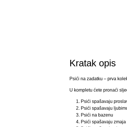
Kratak opis
Psići na zadatku – prva kole
U kompletu ćete pronaći slj
Psići spašavaju prosla
Psići spašavaju ljubim
Psići na bazenu
Psići spašavaju zmaja