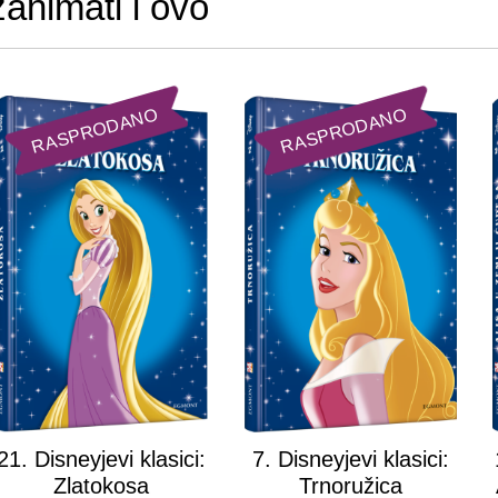
zanimati i ovo
RASPRODANO
RASPRODANO
21. Disneyjevi klasici:
7. Disneyjevi klasici:
Zlatokosa
Trnoružica