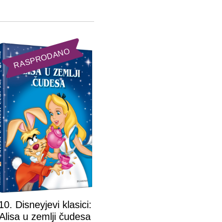
RASPRODANO
10. Disneyjevi klasici:
Alisa u zemlji čudesa