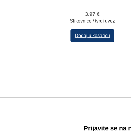
3.97
€
Slikovnice / tvrdi uvez
Dodaj u košaricu
Prijavite se na