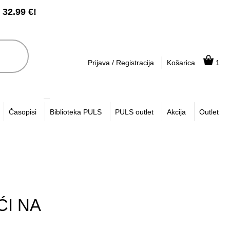
2.99 €!
Prijava / Registracija
Košarica
1
Časopisi
Biblioteka PULS
PULS outlet
Akcija
Outlet
ĆI NA