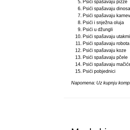
Psići spašavaju pizze
Psići spašavaju dinos
Psići spašavaju karnev
Psići i snježna oluja
Psići u džungli
Psići spašavaju utakm
Psići spašavaju robota
Psići spašavaju koze
Psići spašavaju pčele
Psići spašavaju mačić
Psići pobjednici
Napomena: Uz kupnju kompleta