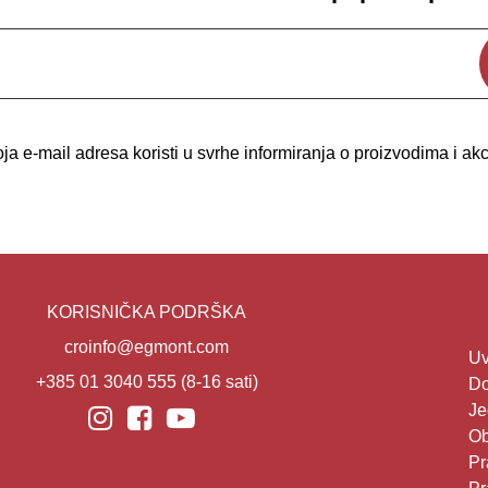
a e-mail adresa koristi u svrhe informiranja o proizvodima i a
KORISNIČKA PODRŠKA
croinfo@egmont.com
Uv
+385 01 3040 555
(8-16 sati)
Do
Je
Ob
Pr