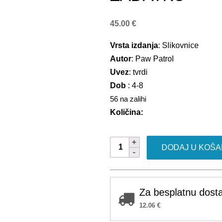
45.00
€
Vrsta izdanja
: Slikovnice
Autor
: Paw Patrol
Uvez
: tvrdi
Dob
: 4-8
56 na zalihi
Količina:
Komplet
DODAJ U KOŠA
Psići
na
zadatku
količina
Za besplatnu dosta
12.06
€