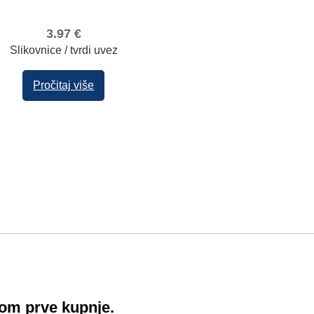
3.97
€
Slikovnice / tvrdi uvez
Pročitaj više
!
kom prve kupnje.