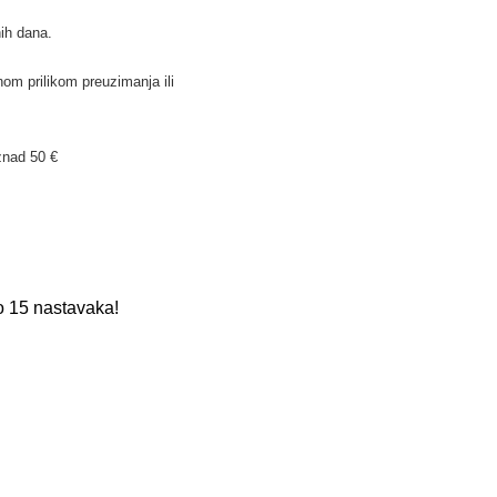
ih dana.
om prilikom preuzimanja ili
znad 50 €
no 15 nastavaka!