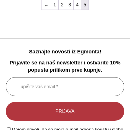
←
1
2
3
4
5
Saznajte novosti iz Egmonta!
Prijavite se na naš newsletter i ostvarite 10%
popusta prilikom prve kupnje.
Dajem privolu da se moja e-mail adresa koristi u svrhe