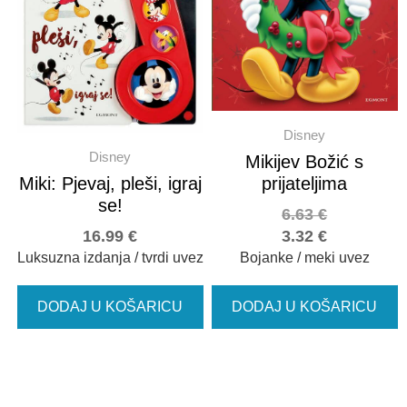
Disney
Disney
Mikijev Božić s
Miki: Pjevaj, pleši, igraj
prijateljima
se!
6.63
€
16.99
€
3.32
€
Luksuzna izdanja / tvrdi uvez
Bojanke / meki uvez
DODAJ U KOŠARICU
DODAJ U KOŠARICU