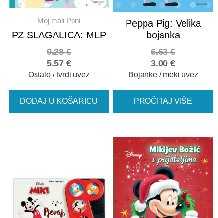
Moj mali Poni
Peppa Pig: Velika
PZ SLAGALICA: MLP
bojanka
9.28
€
6.63
€
5.57
€
3.00
€
Ostalo / tvrdi uvez
Bojanke / meki uvez
DODAJ U KOŠARICU
PROČITAJ VIŠE