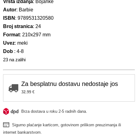
Vrsta izdanja
: Bojanke
Autor
: Barbie
ISBN
: 9789531320580
Broj stranica
: 24
Format
: 210x297 mm
Uvez
: meki
Dob
: 4-8
23 na zalihi
Za besplatnu dostavu nedostaje jos
32.99
€
Brza dostava u roku 2-5 radnih dana.
Sigurno plaćanje karticom, gotovinom prilikom preuzimanja ili
internet bankarstvom.