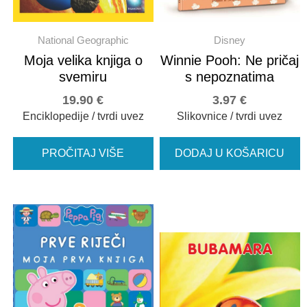
National Geographic
Disney
Moja velika knjiga o
Winnie Pooh: Ne pričaj
svemiru
s nepoznatima
19.90
€
3.97
€
Enciklopedije / tvrdi uvez
Slikovnice / tvrdi uvez
PROČITAJ VIŠE
DODAJ U KOŠARICU