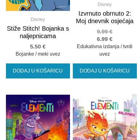
Disney
Izvrnuto obrnuto 2:
Disney
Moj dnevnik osjećaja
Stiže Stitch! Bojanka s
9.99
€
naljepnicama
6.99
€
5.50
€
Edukativna izdanja / tvrdi
Bojanke / meki uvez
uvez
DODAJ U KOŠARICU
DODAJ U KOŠARICU