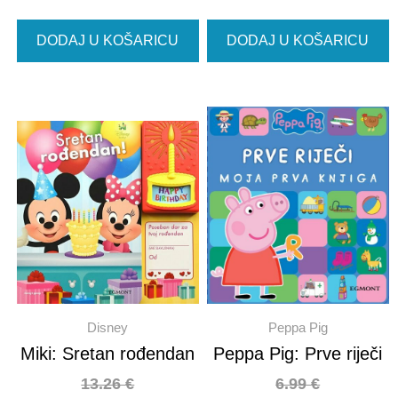
DODAJ U KOŠARICU
DODAJ U KOŠARICU
Disney
Peppa Pig
Miki: Sretan rođendan
Peppa Pig: Prve riječi
13.26
€
6.99
€