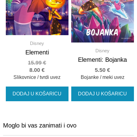
Disney
Disney
Elementi
Elementi: Bojanka
15.99
€
8.00
€
5.50
€
Slikovnice / tvrdi uvez
Bojanke / meki uvez
DODAJ U KOŠARICU
DODAJ U KOŠARICU
Moglo bi vas zanimati i ovo