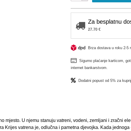
Za besplatnu do
27.70
€
Brza dostava u roku 2-5 
Sigurno plaćanje karticom, got
internet bankarstvom.
Dodatni popust od 5% za kupnj
 mjesto. U njemu stanuju vatreni, vodeni, zemljani i zračni elem
kra Krijes vatrena je, odlučna i pametna djevojka. Kada jedno