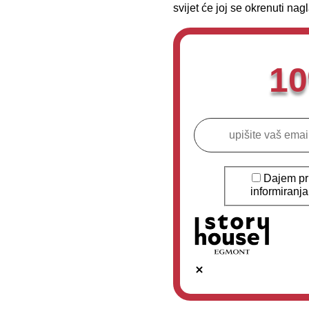
svijet će joj se okrenuti nag
1
Dajem pri
informiranj