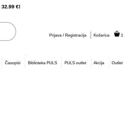
2.99 €!
Prijava / Registracija
Košarica
1
Časopisi
Biblioteka PULS
PULS outlet
Akcija
Outlet