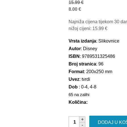
15.99
€
8.00
€
Najniža cijena tijekom 30 da
nižoj cijeni:
15.99
€
Vrsta izdanja
: Slikovnice
Autor
: Disney
ISBN
: 9789531325486
Broj stranica
: 96
Format
: 200x250 mm
Uvez
: tvrdi
Dob
: 0-4, 4-8
65 na zalihi
Količina:
Elementi
DODAJ U KO
količina