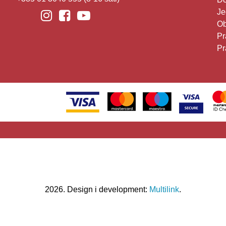
Je
Ob
Pr
Pr
2026. Design i development:
Multilink
.