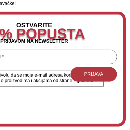
lavačke!
OSTVARITE
0% POPUSTA
PRIJAVOM NA NEWSLETTER
volu da se moja e-mail adresa koristi u svrhe
a o proizvodima i akcijama od strane Egmonta.