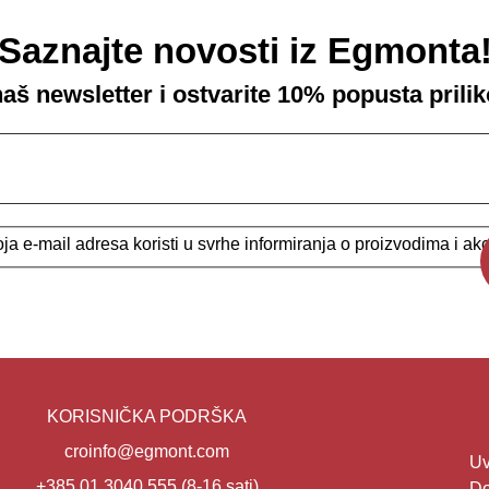
Saznajte novosti iz Egmonta
 naš newsletter i ostvarite 10% popusta prili
a e-mail adresa koristi u svrhe informiranja o proizvodima i a
KORISNIČKA PODRŠKA
croinfo@egmont.com
Uv
+385 01 3040 555
(8-16 sati)
Do