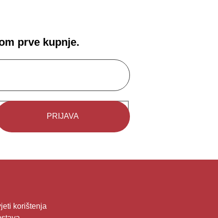
!
kom prve kupnje.
kcijama od strane Egmonta.
jeti korištenja
stava