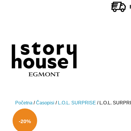
Početna
/
Časopisi
/
L.O.L. SURPRISE
/ L.O.L. SURPR
-20%