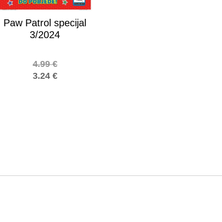
Paw Patrol specijal
3/2024
4.99
€
3.24
€
!