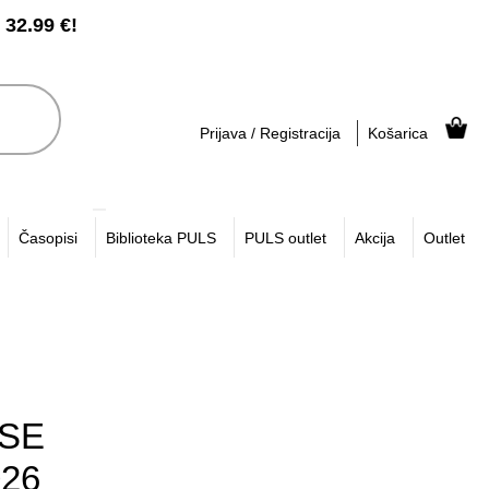
2.99 €!
Prijava / Registracija
Košarica
Časopisi
Biblioteka PULS
PULS outlet
Akcija
Outlet
ISE
026