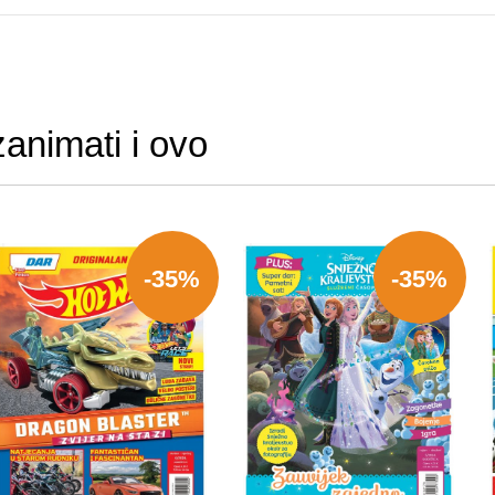
zanimati i ovo
-35%
-35%