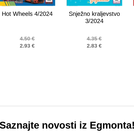
Hot Wheels 4/2024
Snježno kraljevstvo
3/2024
4.50
€
4.35
€
2.93
€
2.83
€
Saznajte novosti iz Egmonta