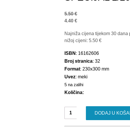
5.50
€
4.40
€
Najniža cijena tijekom 30 dana 
nižoj cijeni:
5.50
€
ISBN
: 16162606
Broj stranica
: 32
Format
: 230x300 mm
Uvez
: meki
5 na zalihi
Količina:
L.O.L.
DODAJ U KOŠA
SURPRISE
SPECIJAL