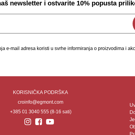
 naš newsletter i ostvarite 10% popusta prili
a e-mail adresa koristi u svrhe informiranja o proizvodima i a
KORISNIČKA PODRŠKA
croinfo@egmont.com
Uv
+385 01 3040 555
(8-16 sati)
Do
Je
Ob
Pr