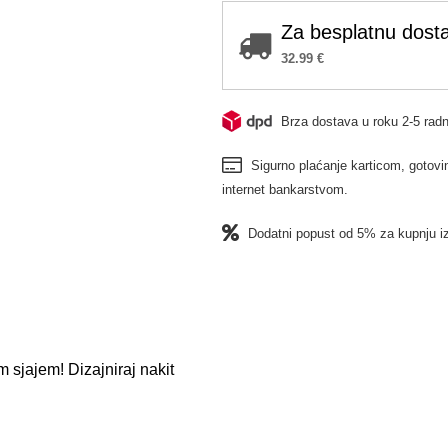
2/2026
količina
Za besplatnu dosta
32.99
€
Brza dostava u roku 2-5 radn
Sigurno plaćanje karticom, gotovin
internet bankarstvom.
Dodatni popust od 5% za kupnju i
m sjajem! Dizajniraj nakit