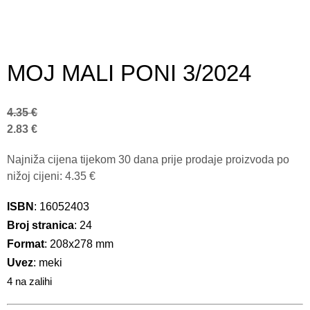
MOJ MALI PONI 3/2024
4.35
€
2.83
€
Najniža cijena tijekom 30 dana prije prodaje proizvoda po
nižoj cijeni:
4.35
€
ISBN
: 16052403
Broj stranica
: 24
Format
: 208x278 mm
Uvez
: meki
4 na zalihi