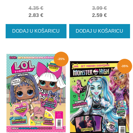
4.35
€
3.99
€
2.83
€
2.59
€
DODAJ U KOŠARICU
DODAJ U KOŠARICU
-35%
-35%