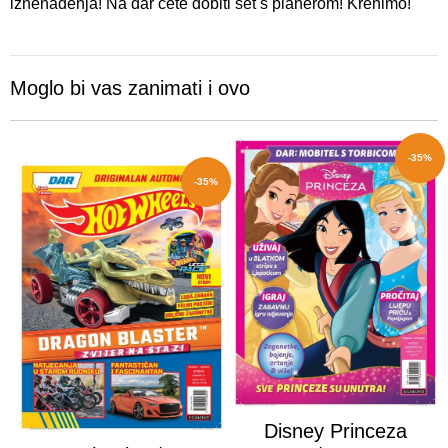
iznenađenja! Na dar ćete dobiti set s planerom! Krenimo!
Moglo bi vas zanimati i ovo
-35%
-35%
Disney Princeza