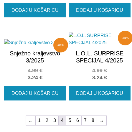
DODAJ U KOŠARICU
DODAJ U KOŠARICU
-35%
-35%
Snježno kraljevstvo
L.O.L. SURPRISE
3/2025
SPECIJAL 4/2025
4.99
€
4.99
€
3.24
€
3.24
€
DODAJ U KOŠARICU
DODAJ U KOŠARICU
←
1
2
3
4
5
6
7
8
→