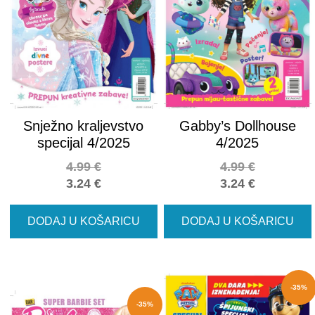
Snježno kraljevstvo
Gabby’s Dollhouse
specijal 4/2025
4/2025
4.99
€
4.99
€
3.24
€
3.24
€
DODAJ U KOŠARICU
DODAJ U KOŠARICU
-35%
-35%