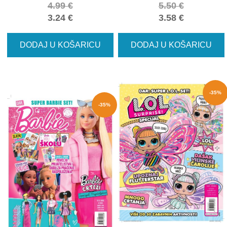
4.99
€
5.50
€
3.24
€
3.58
€
DODAJ U KOŠARICU
DODAJ U KOŠARICU
-35%
-35%