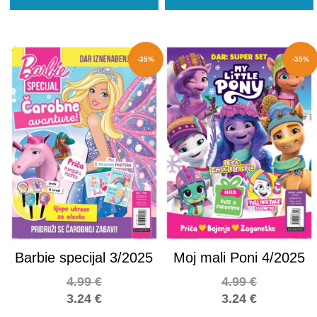
-35%
-35%
Barbie specijal 3/2025
Moj mali Poni 4/2025
4.99
€
4.99
€
3.24
€
3.24
€