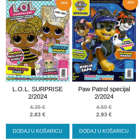
-35%
-35%
L.O.L. SURPRISE
Paw Patrol specijal
2/2024
2/2024
4.35
€
4.50
€
2.83
€
2.93
€
DODAJ U KOŠARICU
DODAJ U KOŠARICU