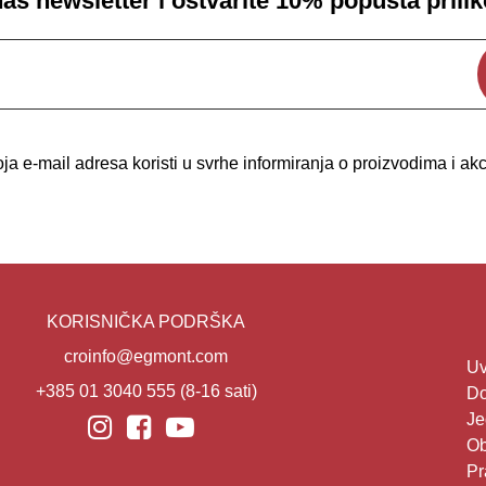
 naš newsletter i ostvarite 10% popusta prili
a e-mail adresa koristi u svrhe informiranja o proizvodima i a
KORISNIČKA PODRŠKA
croinfo@egmont.com
Uv
+385 01 3040 555
(8-16 sati)
Do
Je
Ob
Pr