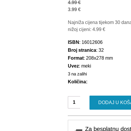
4.99
€
3.99
€
Najniža cijena tijekom 30 dana
nižoj cijeni:
4.99
€
ISBN
: 16012606
Broj stranica
: 32
Format
: 208x278 mm
Uvez
: meki
3 na zalihi
Količina:
Barbie
DODAJ U KOŠ
2/2026
količina
Za besplatnu dos