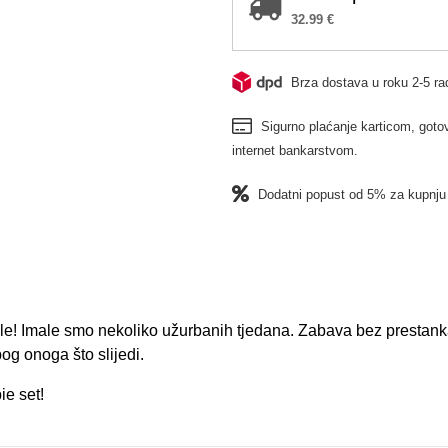
32.99
€
Brza dostava u roku 2-5 ra
Sigurno plaćanje karticom, gotov
internet bankarstvom.
Dodatni popust od 5% za kupnju 
le! Imale smo nekoliko užurbanih tjedana. Zabava bez prestank
g onoga što slijedi.
ie set!