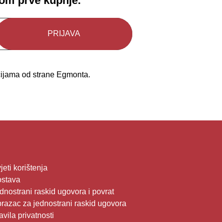
kom prve kupnje.
kcijama od strane Egmonta.
jeti korištenja
stava
dnostrani raskid ugovora i povrat
razac za jednostrani raskid ugovora
avila privatnosti