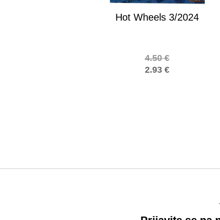
Hot Wheels 3/2024
4.50
€
2.93
€