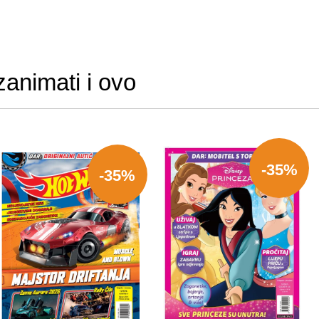
zanimati i ovo
-35%
-35%