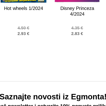
Hot wheels 1/2024
Disney Princeza
4/2024
4.50
€
4.35
€
2.93
€
2.83
€
Saznajte novosti iz Egmonta