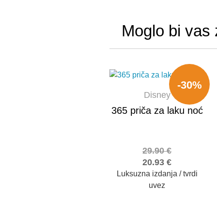
Moglo bi vas 
-30%
Disney
365 priča za laku noć
29.90
€
20.93
€
Luksuzna izdanja / tvrdi
uvez