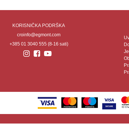
KORISNIČKA PODRŠKA
croinfo@egmont.com
Uv
+385 01 3040 555
(8-16 sati)
Do
Je
Ob
Pr
Pr