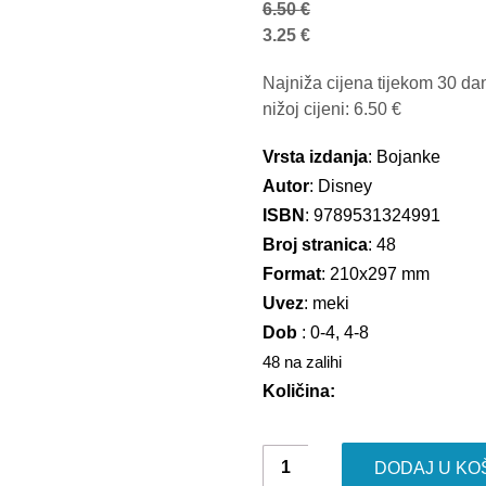
6.50
€
3.25
€
Najniža cijena tijekom 30 da
nižoj cijeni:
6.50
€
Vrsta izdanja
: Bojanke
Autor
: Disney
ISBN
: 9789531324991
Broj stranica
: 48
Format
: 210x297 mm
Uvez
: meki
Dob
: 0-4, 4-8
48 na zalihi
Količina:
Zečići:
DODAJ U KO
Velika