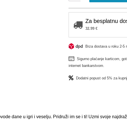
bojanka
količina
Za besplatnu do
32.99
€
Brza dostava u roku 2-5 
Sigurno plaćanje karticom, got
internet bankarstvom.
Dodatni popust od 5% za kupnj
ode dane u igri i veselju. Pridruži im se i ti! Uzmi svoje najdraž