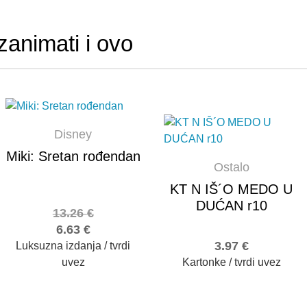
zanimati i ovo
Disney
Miki: Sretan rođendan
Ostalo
KT N IŠ´O MEDO U
DUĆAN r10
13.26
€
6.63
€
3.97
€
Luksuzna izdanja / tvrdi
uvez
Kartonke / tvrdi uvez