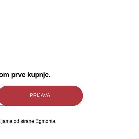
!
kom prve kupnje.
kcijama od strane Egmonta.