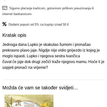
Sigurno plaćanje karticom, gotovinom prilikom preuzimanja ili
internet bankarstvom.
Dodatni popust od 5% za kupnju iznad 50 €
Kratak opis
Jednoga dana Lupko je skakutao šumom i pronašao
prekrasno plavo jaje. Nigdje nije vidio gnijezdo iz kojeg je
moglo ispasti. Lupko i njegova sestra Ivančica
čuvat će jaje dok drugi zečići traže njegovu mamu. Hoće li je
uspjeti pronaći na vrijeme?
Možda će vam se također svidjeti…