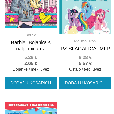
Barbie
Moj mali Poni
Barbie: Bojanka s
naljepnicama
PZ SLAGALICA: MLP
5.29
€
9.28
€
2.65
€
5.57
€
Bojanke / meki uvez
Ostalo / tvrdi uvez
DODAJ U KOŠARICU
DODAJ U KOŠARICU