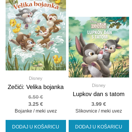
Disney
Disney
Zečići: Velika bojanka
Lupkov dan s tatom
6.50
€
3.25
€
3.99
€
Bojanke / meki uvez
Slikovnice / meki uvez
DODAJ U KOŠARICU
DODAJ U KOŠARICU