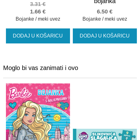
bojanka
3.31
€
1.66
€
6.50
€
Bojanke / meki uvez
Bojanke / meki uvez
DODAJ U KOŠARICU
DODAJ U KOŠARICU
Moglo bi vas zanimati i ovo