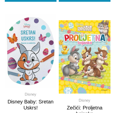
Disney
Disney
Disney Baby: Sretan
Uskrs!
Zečići: Proljetna