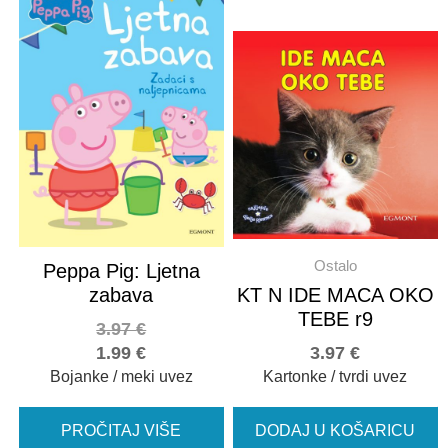
Ostalo
Peppa Pig: Ljetna
zabava
KT N IDE MACA OKO
TEBE r9
3.97
€
1.99
€
3.97
€
Bojanke / meki uvez
Kartonke / tvrdi uvez
PROČITAJ VIŠE
DODAJ U KOŠARICU