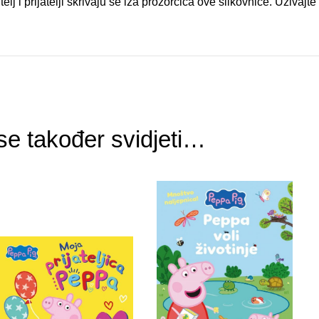
lj i prijatelji skrivaju se iza prozorčića ove slikovnice. Uživajt
e također svidjeti…