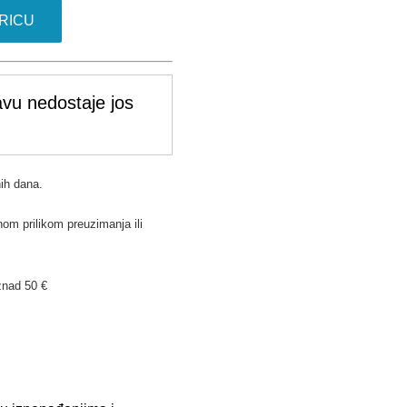
RICU
vu nedostaje jos
ih dana.
om prilikom preuzimanja ili
znad 50 €