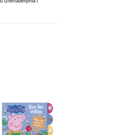
e u iznenađenjima i