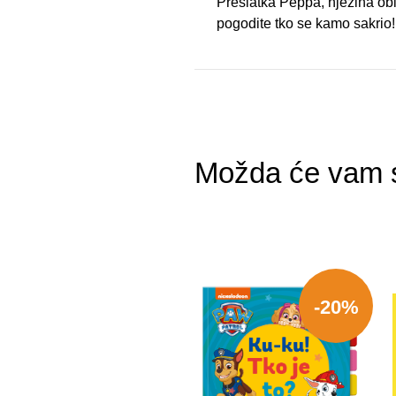
Preslatka Peppa, njezina obite
pogodite tko se kamo sakrio!
Možda će vam s
-20%