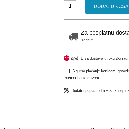
PEPPA
DODAJ U KOŠA
PIG
POGODI
TKO
SAM
Za besplatnu dosta
r
32.99
€
količina
Brza dostava u roku 2-5 radn
Sigurno plaćanje karticom, gotovin
internet bankarstvom.
Dodatni popust od 5% za kupnju i