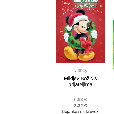
Disney
Mikijev Božić s
prijateljima
6.63
€
3.32
€
Bojanke / meki uvez