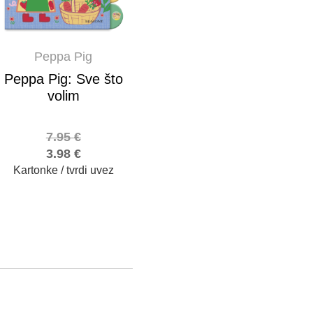
Peppa Pig
Peppa Pig: Sve što
volim
7.95
€
3.98
€
Kartonke / tvrdi uvez