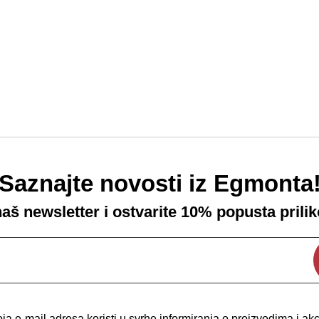
Saznajte novosti iz Egmonta
 naš newsletter i ostvarite 10% popusta prili
a e-mail adresa koristi u svrhe informiranja o proizvodima i a