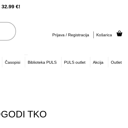
2.99 €!
Prijava / Registracija
Košarica
Časopisi
Biblioteka PULS
PULS outlet
Akcija
Outlet
OGODI TKO