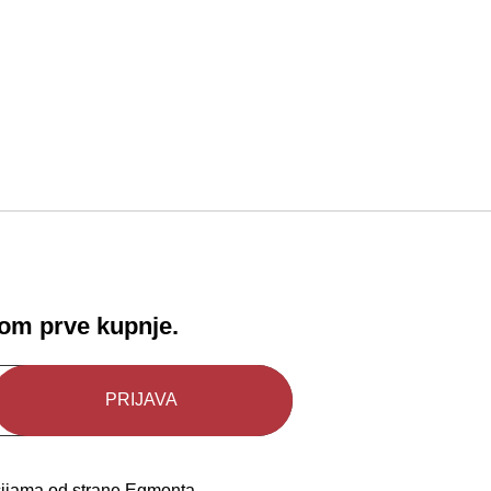
!
kom prve kupnje.
kcijama od strane Egmonta.