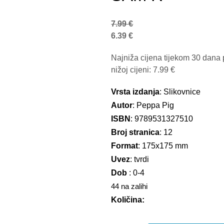
7.99
€
6.39
€
Najniža cijena tijekom 30 dana 
nižoj cijeni:
7.99
€
Vrsta izdanja
: Slikovnice
Autor
: Peppa Pig
ISBN
: 9789531327510
Broj stranica
: 12
Format
: 175x175 mm
Uvez
: tvrdi
Dob
: 0-4
44 na zalihi
Količina: