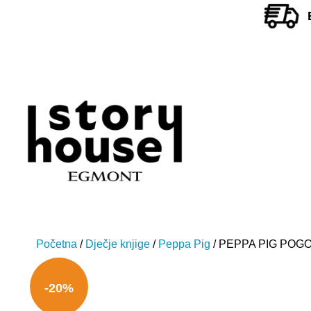
Početna
/
Dječje knjige
/
Peppa Pig
/ PEPPA PIG POGO
-20%