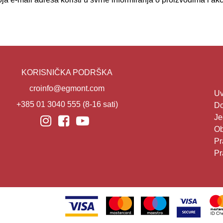
KORISNIČKA PODRŠKA
croinfo@egmont.com
Uv
+385 01 3040 555
(8-16 sati)
Do
Je
Ob
Pr
Pr