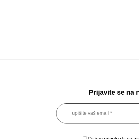
Prijavite se na
Dajem privolu da se moj