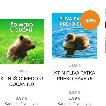
-50%
Ostalo
Ostalo
KT N PLIVA PATKA
KT N IŠ´O MEDO U
PREKO SAVE r6
DUĆAN r10
3.97
€
3.97
€
1.99
€
Kartonke / tvrdi uvez
Kartonke / tvrdi uvez