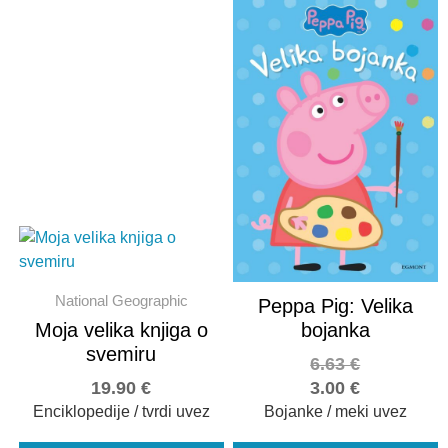
National Geographic
Peppa Pig: Velika
Moja velika knjiga o
bojanka
svemiru
6.63
€
19.90
€
3.00
€
Enciklopedije / tvrdi uvez
Bojanke / meki uvez