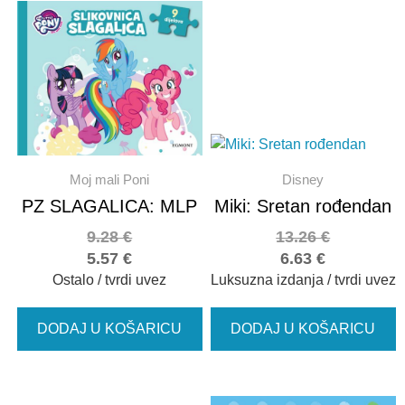
Moj mali Poni
Disney
PZ SLAGALICA: MLP
Miki: Sretan rođendan
9.28
€
13.26
€
5.57
€
6.63
€
Ostalo / tvrdi uvez
Luksuzna izdanja / tvrdi uvez
DODAJ U KOŠARICU
DODAJ U KOŠARICU