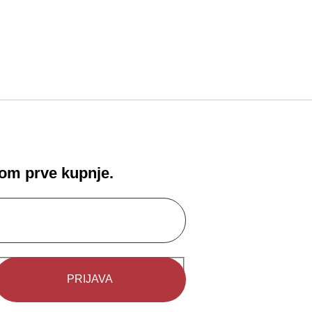
!
kom prve kupnje.
kcijama od strane Egmonta.