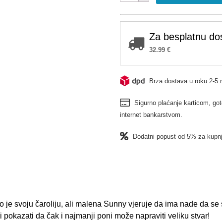
PUSTOLOVINA
količina
Za besplatnu do
32.99
€
Brza dostava u roku 2-5 
Sigurno plaćanje karticom, got
internet bankarstvom.
Dodatni popust od 5% za kupnj
o je svoju čaroliju, ali malena Sunny vjeruje da ima nade da se 
 i pokazati da čak i najmanji poni može napraviti veliku stvar!