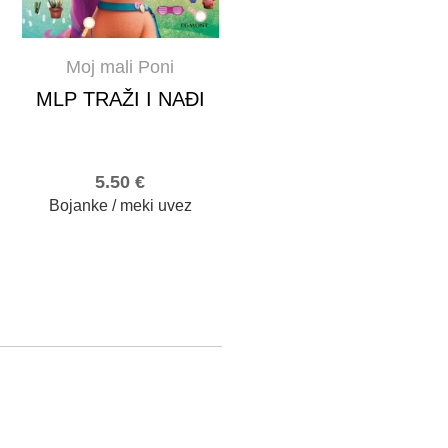
Moj mali Poni
MLP TRAŽI I NAĐI
5.50
€
Bojanke / meki uvez