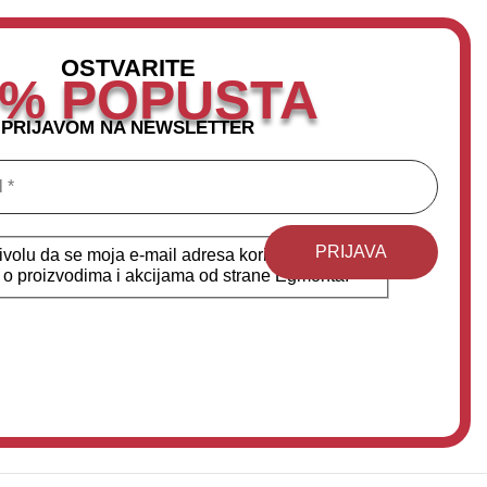
OSTVARITE
0% POPUSTA
PRIJAVOM NA NEWSLETTER
volu da se moja e-mail adresa koristi u svrhe
a o proizvodima i akcijama od strane Egmonta.