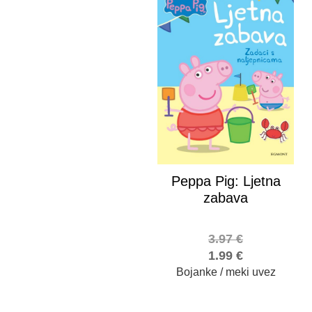
Peppa Pig: Ljetna
zabava
3.97
€
1.99
€
Bojanke / meki uvez