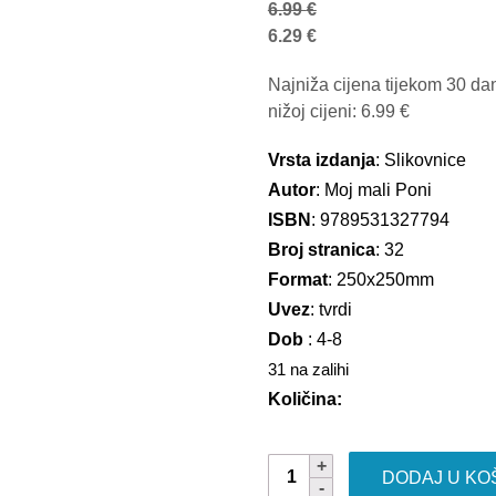
6.99
€
6.29
€
Najniža cijena tijekom 30 da
nižoj cijeni:
6.99
€
Vrsta izdanja
: Slikovnice
Autor
: Moj mali Poni
ISBN
: 9789531327794
Broj stranica
: 32
Format
: 250x250mm
Uvez
: tvrdi
Dob
: 4-8
31 na zalihi
Količina:
MLP
DODAJ U KO
NOVA