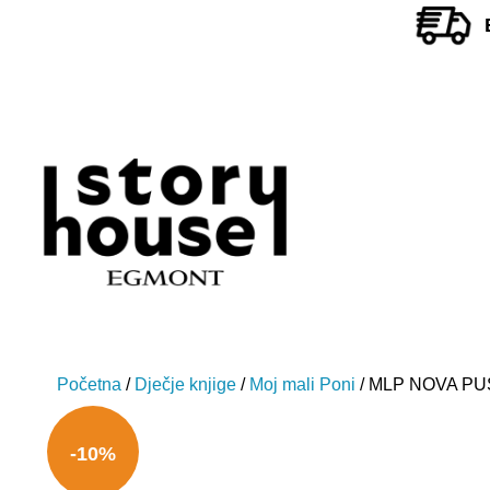
Početna
/
Dječje knjige
/
Moj mali Poni
/ MLP NOVA P
-10%