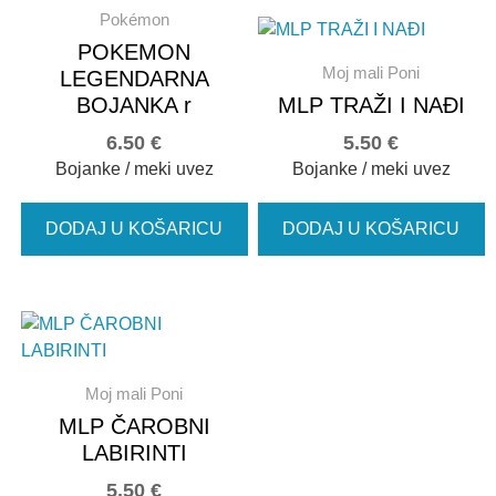
Pokémon
POKEMON
Moj mali Poni
LEGENDARNA
BOJANKA r
MLP TRAŽI I NAĐI
6.50
€
5.50
€
Bojanke / meki uvez
Bojanke / meki uvez
DODAJ U KOŠARICU
DODAJ U KOŠARICU
Moj mali Poni
MLP ČAROBNI
LABIRINTI
5.50
€