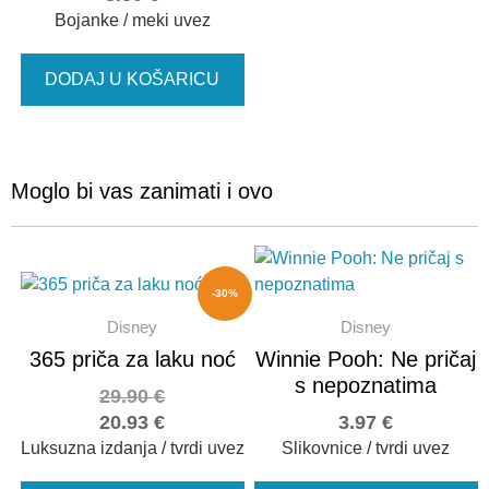
Bojanke / meki uvez
DODAJ U KOŠARICU
Moglo bi vas zanimati i ovo
-30%
Disney
Disney
365 priča za laku noć
Winnie Pooh: Ne pričaj
s nepoznatima
29.90
€
20.93
€
3.97
€
Luksuzna izdanja / tvrdi uvez
Slikovnice / tvrdi uvez