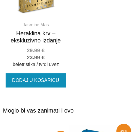
Jasmine Mas
Heraklina krv –
ekskluzivno izdanje
29.99
€
23.99
€
beletristika / tvrdi uvez
DODAJ U KOŠARICU
Moglo bi vas zanimati i ovo
-20%