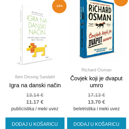
-15%
Richard Osman
Iben Dissing Sandahl
Čovjek koji je dvaput
Igra na danski način
umro
13.14
€
17.13
€
11.17
€
13.70
€
publicistika / meki uvez
beletristika / meki uvez
DODAJ U KOŠARICU
DODAJ U KOŠARICU