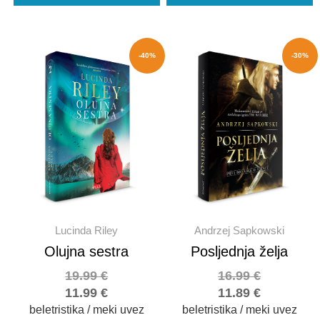
-40%
-30%
Lucinda Riley
Andrzej Sapkowski
Olujna sestra
Posljednja želja
19.99
€
16.99
€
11.99
€
11.89
€
beletristika / meki uvez
beletristika / meki uvez