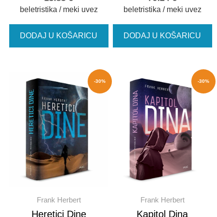
beletristika / meki uvez
beletristika / meki uvez
DODAJ U KOŠARICU
DODAJ U KOŠARICU
-30%
-30%
Frank Herbert
Frank Herbert
Heretici Dine
Kapitol Dina