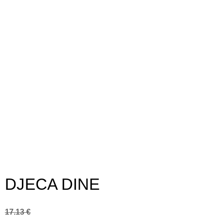
DJECA DINE
17.13
€