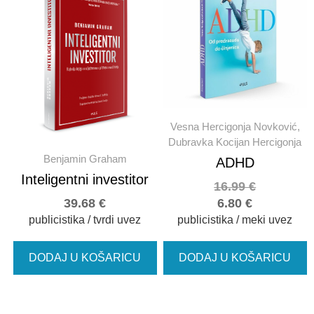
Vesna Hercigonja Novković,
Dubravka Kocijan Hercigonja
Benjamin Graham
ADHD
Inteligentni investitor
16.99
€
39.68
€
6.80
€
publicistika / tvrdi uvez
publicistika / meki uvez
DODAJ U KOŠARICU
DODAJ U KOŠARICU