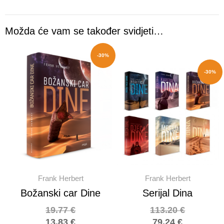
Možda će vam se također svidjeti…
-30%
-30%
Frank Herbert
Frank Herbert
Božanski car Dine
Serijal Dina
19.77
€
113.20
€
13.83
€
79.24
€