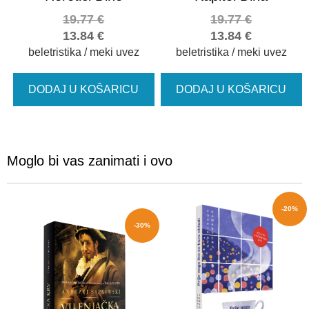
19.77
€
19.77
€
13.84
€
13.84
€
beletristika / meki uvez
beletristika / meki uvez
DODAJ U KOŠARICU
DODAJ U KOŠARICU
Moglo bi vas zanimati i ovo
-20%
-30%