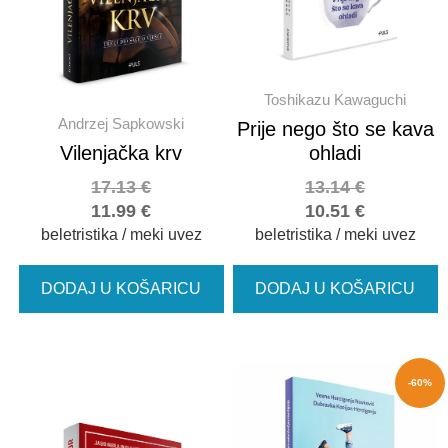
Toshikazu Kawaguchi
Andrzej Sapkowski
Prije nego što se kava
Vilenjačka krv
ohladi
17.13
€
13.14
€
11.99
€
10.51
€
beletristika / meki uvez
beletristika / meki uvez
DODAJ U KOŠARICU
DODAJ U KOŠARICU
-60%