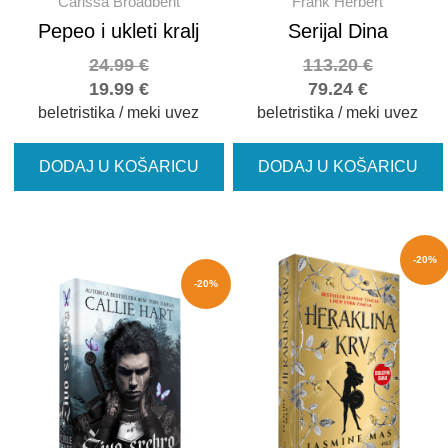
Carissa Broadbent
Frank Herbert
Pepeo i ukleti kralj
Serijal Dina
24.99
€
113.20
€
19.99
€
79.24
€
beletristika / meki uvez
beletristika / meki uvez
DODAJ U KOŠARICU
DODAJ U KOŠARICU
-20%
-20%