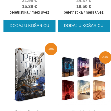
21.99
€
24.37
€
15.39
€
19.50
€
beletristika / meki uvez
beletristika / meki uvez
DODAJ U KOŠARICU
DODAJ U KOŠARICU
-20%
-30%