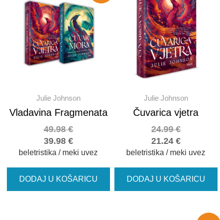
Julie Johnson
Julie Johnson
Vladavina Fragmenata
Čuvarica vjetra
49.98
€
24.99
€
39.98
€
21.24
€
beletristika / meki uvez
beletristika / meki uvez
DODAJ U KOŠARICU
DODAJ U KOŠARICU