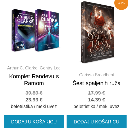
-20%
Arthur C. Clarke, Gentry Lee
Carissa Broadbent
Komplet Randevu s
Ramom
Šest spaljenih ruža
39.89
€
17.99
€
23.93
€
14.39
€
beletristika / meki uvez
beletristika / meki uvez
DODAJ U KOŠARICU
DODAJ U KOŠARICU