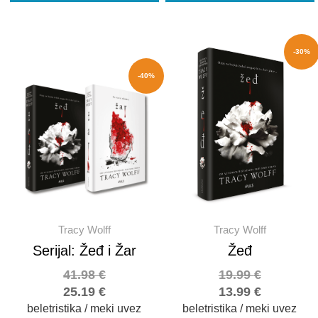
-30%
-40%
Tracy Wolff
Tracy Wolff
Serijal: Žeđ i Žar
Žeđ
41.98
€
19.99
€
25.19
€
13.99
€
beletristika / meki uvez
beletristika / meki uvez