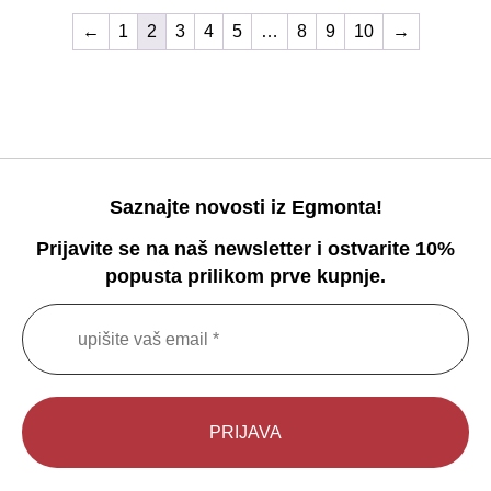
←
1
2
3
4
5
…
8
9
10
→
Saznajte novosti iz Egmonta!
Prijavite se na naš newsletter i ostvarite 10%
popusta prilikom prve kupnje.