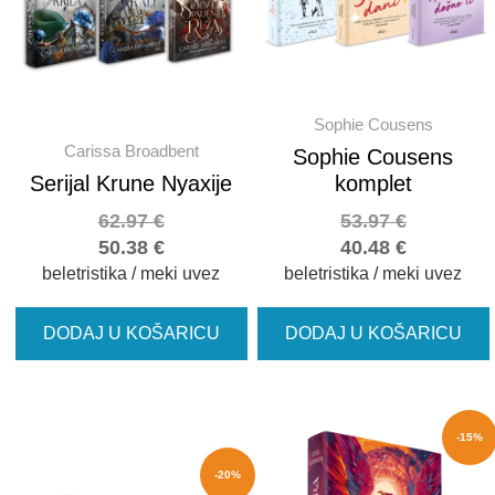
Sophie Cousens
Carissa Broadbent
Sophie Cousens
Serijal Krune Nyaxije
komplet
62.97
€
53.97
€
50.38
€
40.48
€
beletristika / meki uvez
beletristika / meki uvez
DODAJ U KOŠARICU
DODAJ U KOŠARICU
-15%
-20%