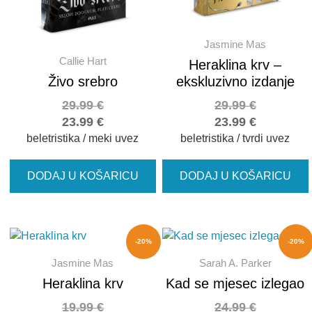
Jasmine Mas
Callie Hart
Heraklina krv –
Živo srebro
ekskluzivno izdanje
29.99
€
29.99
€
23.99
€
23.99
€
beletristika / meki uvez
beletristika / tvrdi uvez
DODAJ U KOŠARICU
DODAJ U KOŠARICU
-20%
-20%
Jasmine Mas
Sarah A. Parker
Heraklina krv
Kad se mjesec izlegao
19.99
€
24.99
€