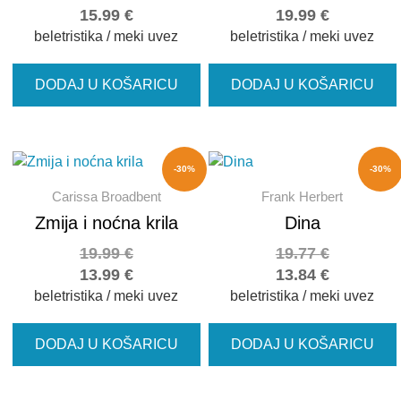
15.99
€
19.99
€
beletristika / meki uvez
beletristika / meki uvez
DODAJ U KOŠARICU
DODAJ U KOŠARICU
-30%
-30%
Carissa Broadbent
Frank Herbert
Zmija i noćna krila
Dina
19.99
€
19.77
€
13.99
€
13.84
€
beletristika / meki uvez
beletristika / meki uvez
DODAJ U KOŠARICU
DODAJ U KOŠARICU