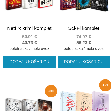
Netflix krimi komplet
Sci-Fi komplet
50.91
€
74.97
€
40.73
€
56.23
€
beletristika / meki uvez
beletristika / meki uvez
DODAJ U KOŠARICU
DODAJ U KOŠARICU
-25%
-20%