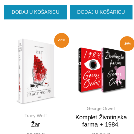
DODAJ U KOŠARICU
DODAJ U KOŠARICU
-30%
-20%
George Orwell
Tracy Wolff
Komplet Životinjska
Žar
farma + 1984.