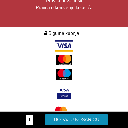
Pravila privatnosti
Pravila o korištenju kolačića
Sigurna kupnja
2026. Design i development:
Multilink
.
Žar
DODAJ U KOŠARICU
količina