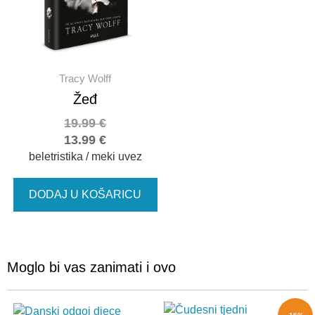
Tracy Wolff
Žeđ
19.99
€
13.99
€
beletristika / meki uvez
DODAJ U KOŠARICU
Moglo bi vas zanimati i ovo