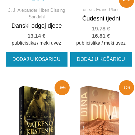
-15%
dr. sc. Frans Plooij
J. J. Alexander i Iben Dissing
Sandahl
Čudesni tjedni
Danski odgoj djece
19.78
€
13.14
€
16.81
€
publicistika / meki uvez
publicistika / meki uvez
DODAJ U KOŠARICU
DODAJ U KOŠARICU
-30%
-30%