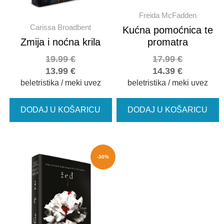
Freida McFadden
Carissa Broadbent
Kućna pomoćnica te
Zmija i noćna krila
promatra
19.99
€
17.99
€
13.99
€
14.39
€
beletristika / meki uvez
beletristika / meki uvez
DODAJ U KOŠARICU
DODAJ U KOŠARICU
-30%