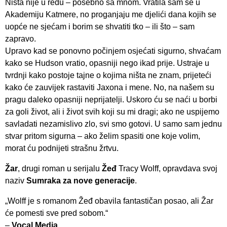
Ništa nije u redu – posebno sa mnom. Vratila sam se u
Akademiju Katmere, no proganjaju me djelići dana kojih se
uopće ne sjećam i borim se shvatiti tko – ili što – sam
zapravo.
Upravo kad se ponovno počinjem osjećati sigurno, shvaćam
kako se Hudson vratio, opasniji nego ikad prije. Ustraje u
tvrdnji kako postoje tajne o kojima ništa ne znam, prijeteći
kako će zauvijek rastaviti Jaxona i mene. No, na našem su
pragu daleko opasniji neprijatelji. Uskoro ću se naći u borbi
za goli život, ali i život svih koji su mi dragi; ako ne uspijemo
savladati nezamislivo zlo, svi smo gotovi. U samo sam jednu
stvar pritom sigurna – ako želim spasiti one koje volim,
morat ću podnijeti strašnu žrtvu.
Žar
, drugi roman u serijalu
Žeđ
Tracy Wolff, opravdava svoj
naziv
Sumraka za nove generacije
.
„Wolff je s romanom Žeđ obavila fantastičan posao, ali Žar
će pomesti sve pred sobom.“
–
Vocal Media