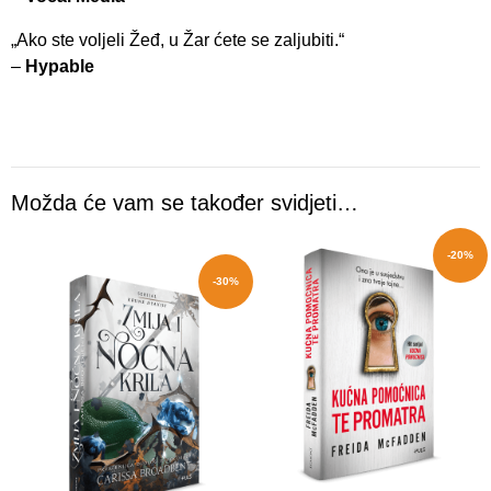
„Ako ste voljeli Žeđ, u Žar ćete se zaljubiti.“
–
Hypable
Možda će vam se također svidjeti…
-20%
-30%