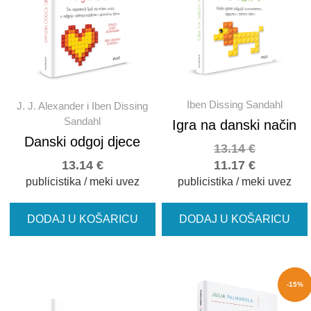
Iben Dissing Sandahl
J. J. Alexander i Iben Dissing
Sandahl
Igra na danski način
Danski odgoj djece
13.14
€
13.14
€
11.17
€
publicistika / meki uvez
publicistika / meki uvez
DODAJ U KOŠARICU
DODAJ U KOŠARICU
-15%