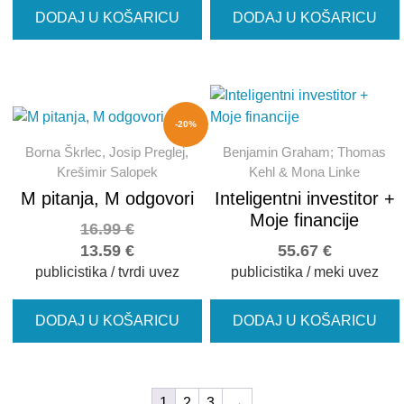
DODAJ U KOŠARICU
DODAJ U KOŠARICU
-20%
Borna Škrlec, Josip Preglej,
Benjamin Graham; Thomas
Krešimir Salopek
Kehl & Mona Linke
M pitanja, M odgovori
Inteligentni investitor +
Moje financije
16.99
€
13.59
€
55.67
€
publicistika / tvrdi uvez
publicistika / meki uvez
DODAJ U KOŠARICU
DODAJ U KOŠARICU
1
2
3
→