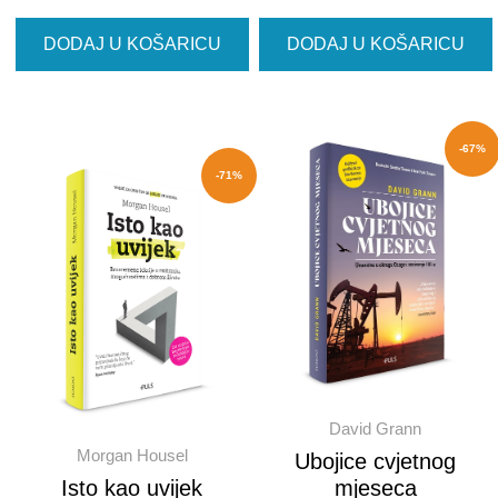
DODAJ U KOŠARICU
DODAJ U KOŠARICU
-67%
-71%
David Grann
Morgan Housel
Ubojice cvjetnog
Isto kao uvijek
mjeseca