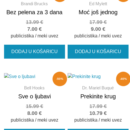
Brandi Brucks
Ed Mylett
Bez pelena za 3 dana
Moć još jednog
13.99
€
17.99
€
7.00
€
9.00
€
publicistika / meki uvez
publicistika / meki uvez
DODAJ U KOŠARICU
DODAJ U KOŠARICU
-50%
-40%
Bell Hooks
Dr. Mariel Buqué
Sve o ljubavi
Prekinite krug
15.99
€
17.99
€
8.00
€
10.79
€
publicistika / meki uvez
publicistika / meki uvez