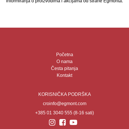
informiranja o proizvodima i akcijama od strane Egmonta.
Početna
O nama
Česta pitanja
Kontakt
KORISNIČKA PODRŠKA
croinfo@egmont.com
+385 01 3040 555
(8-16 sati)