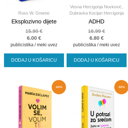
Vesna Hercigonja Novković,
Ross W. Greene
Dubravka Kocijan Hercigonja
Eksplozivno dijete
ADHD
15.90
€
16.99
€
6.00
€
6.80
€
publicistika / meki uvez
publicistika / meki uvez
DODAJ U KOŠARICU
DODAJ U KOŠARICU
-60%
-50%