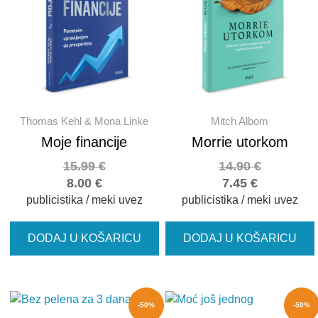
Thomas Kehl & Mona Linke
Mitch Albom
Moje financije
Morrie utorkom
15.99
€
14.90
€
8.00
€
7.45
€
publicistika / meki uvez
publicistika / meki uvez
DODAJ U KOŠARICU
DODAJ U KOŠARICU
-50%
-50%