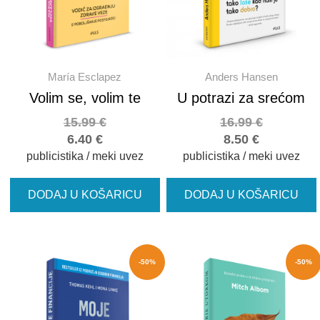
María Esclapez
Anders Hansen
Volim se, volim te
U potrazi za srećom
15.99
€
16.99
€
6.40
€
8.50
€
publicistika / meki uvez
publicistika / meki uvez
DODAJ U KOŠARICU
DODAJ U KOŠARICU
-50%
-50%