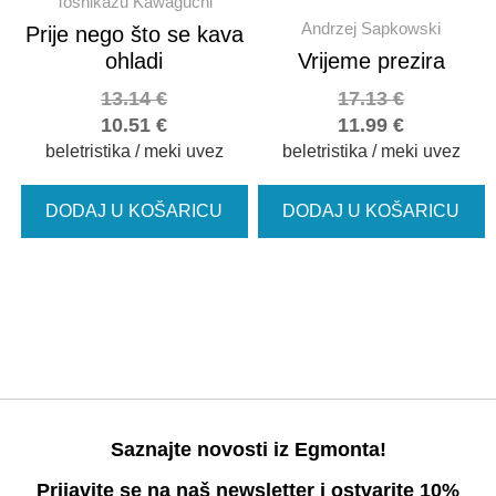
Toshikazu Kawaguchi
Andrzej Sapkowski
Prije nego što se kava
ohladi
Vrijeme prezira
13.14
€
17.13
€
10.51
€
11.99
€
beletristika / meki uvez
beletristika / meki uvez
DODAJ U KOŠARICU
DODAJ U KOŠARICU
Saznajte novosti iz Egmonta!
Prijavite se na naš newsletter i ostvarite 10%