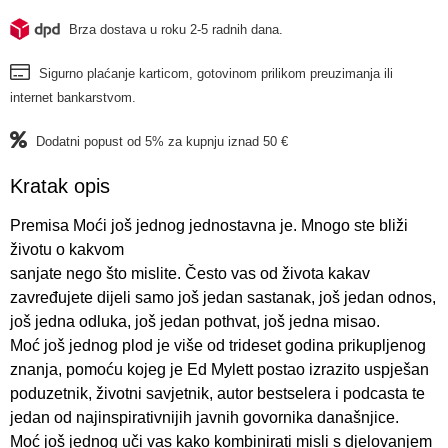
Brza dostava u roku 2-5 radnih dana.
Sigurno plaćanje karticom, gotovinom prilikom preuzimanja ili
internet bankarstvom.
Dodatni popust od 5% za kupnju iznad 50 €
Kratak opis
Premisa Moći još jednog jednostavna je. Mnogo ste bliži
životu o kakvom
sanjate nego što mislite. Često vas od života kakav
zavređujete dijeli samo još jedan sastanak, još jedan odnos,
još jedna odluka, još jedan pothvat, još jedna misao.
Moć još jednog plod je više od trideset godina prikupljenog
znanja, pomoću kojeg je Ed Mylett postao izrazito uspješan
poduzetnik, životni savjetnik, autor bestselera i podcasta te
jedan od najinspirativnijih javnih govornika današnjice.
Moć još jednog uči vas kako kombinirati misli s djelovanjem