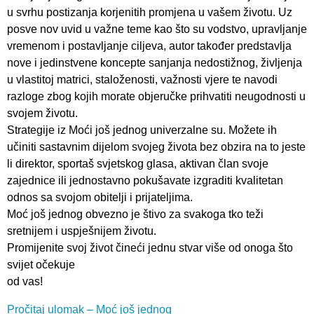
u svrhu postizanja korjenitih promjena u vašem životu. Uz
posve nov uvid u važne teme kao što su vodstvo, upravljanje
vremenom i postavljanje ciljeva, autor također predstavlja
nove i jedinstvene koncepte sanjanja nedostižnog, življenja
u vlastitoj matrici, staloženosti, važnosti vjere te navodi
razloge zbog kojih morate objeručke prihvatiti neugodnosti u
svojem životu.
Strategije iz Moći još jednog univerzalne su. Možete ih
učiniti sastavnim dijelom svojeg života bez obzira na to jeste
li direktor, sportaš svjetskog glasa, aktivan član svoje
zajednice ili jednostavno pokušavate izgraditi kvalitetan
odnos sa svojom obitelji i prijateljima.
Moć još jednog obvezno je štivo za svakoga tko teži
sretnijem i uspješnijem životu.
Promijenite svoj život čineći jednu stvar više od onoga što
svijet očekuje
od vas!
Pročitaj ulomak – Moć još jednog