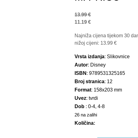
13.99
€
11.19
€
Najniža cijena tijekom 30 da
nižoj cijeni:
13.99
€
Vrsta izdanja
: Slikovnice
Autor
: Disney
ISBN
: 9789531325165
Broj stranica
: 12
Format
: 158x203 mm
Uvez
: tvrdi
Dob
: 0-4, 4-8
26 na zalihi
Količina: