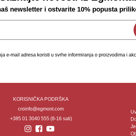
 naš newsletter i ostvarite 10% popusta prili
a e-mail adresa koristi u svrhe informiranja o proizvodima i a
KORISNIČKA PODRŠKA
croinfo@egmont.com
Uv
+385 01 3040 555
(8-16 sati)
Do
Je
Ob