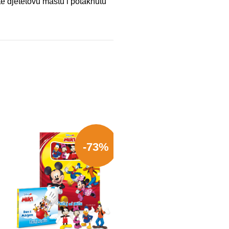
ete djetetovu maštu i potaknutu
-73%