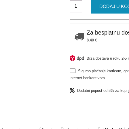
Svijet
DODAJ U KO
životinja:
Pričaj
mi
priču
Za besplatnu do
količina
8.40
€
Brza dostava u roku 2-5 
Sigurno plaćanje karticom, got
internet bankarstvom.
Dodatni popust od 5% za kupnj