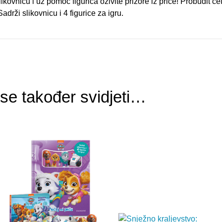
likovnicu i uz pomoć figurica oživite prizore iz priče! Probudit ć
adrži slikovnicu i 4 figurice za igru.
e također svidjeti…