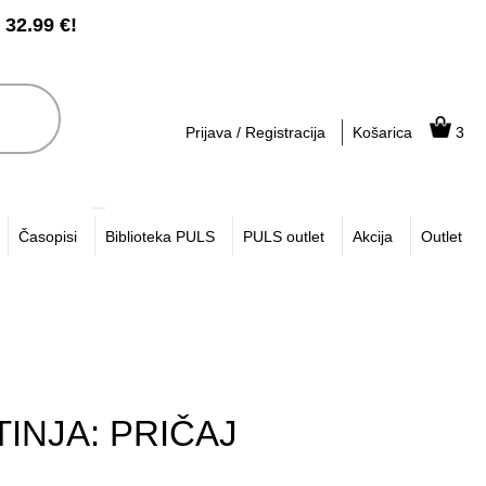
2.99 €!
Prijava / Registracija
Košarica
3
Časopisi
Biblioteka PULS
PULS outlet
Akcija
Outlet
TINJA: PRIČAJ