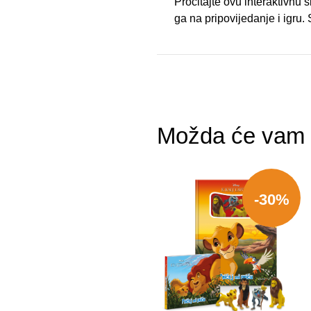
Pročitajte ovu interaktivnu s
ga na pripovijedanje i igru. S
Možda će vam s
-30%