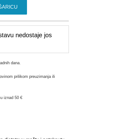
ŠARICU
stavu nedostaje jos
radnih dana.
ovinom prilikom preuzimanja ili
u iznad 50 €