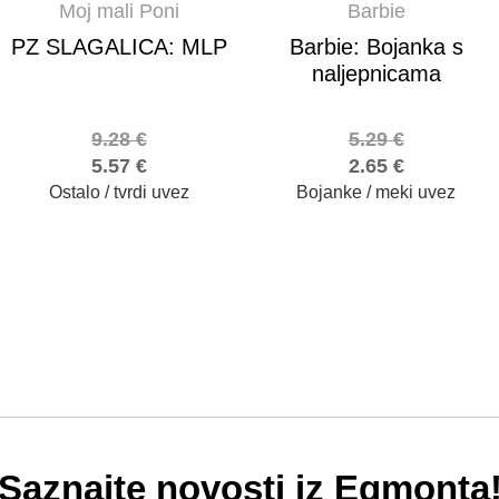
Moj mali Poni
Barbie
PZ SLAGALICA: MLP
Barbie: Bojanka s
naljepnicama
9.28
€
5.29
€
5.57
€
2.65
€
Ostalo / tvrdi uvez
Bojanke / meki uvez
Saznajte novosti iz Egmonta