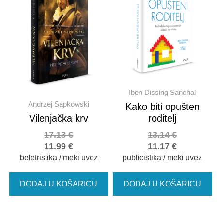
Iben Dissing Sandhal
Andrzej Sapkowski
Kako biti opušten
Vilenjačka krv
roditelj
17.13
€
13.14
€
11.99
€
11.17
€
beletristika / meki uvez
publicistika / meki uvez
DODAJ U KOŠARICU
DODAJ U KOŠARICU