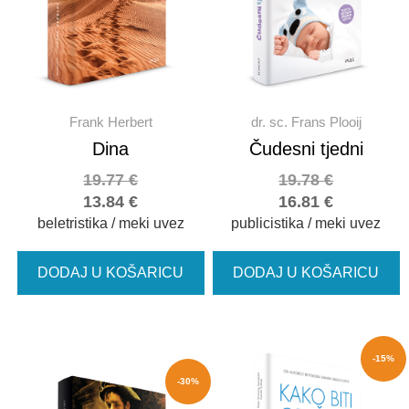
Frank Herbert
dr. sc. Frans Plooij
Dina
Čudesni tjedni
19.77
€
19.78
€
13.84
€
16.81
€
beletristika / meki uvez
publicistika / meki uvez
DODAJ U KOŠARICU
DODAJ U KOŠARICU
-15%
-30%