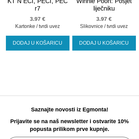
KT N ECI, PECI, PEC
Winnie Pooh: Posjet
r7
liječniku
3.97
€
3.97
€
Kartonke / tvrdi uvez
Slikovnice / tvrdi uvez
DODAJ U KOŠARICU
DODAJ U KOŠARICU
Saznajte novosti iz Egmonta!
Prijavite se na naš newsletter i ostvarite 10%
popusta prilikom prve kupnje.