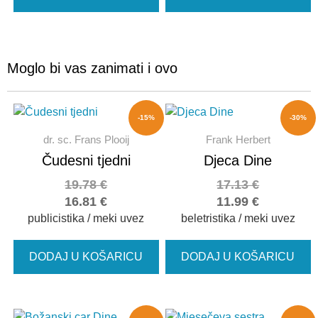
Moglo bi vas zanimati i ovo
-15%
-30%
dr. sc. Frans Plooij
Frank Herbert
Čudesni tjedni
Djeca Dine
19.78
€
17.13
€
16.81
€
11.99
€
publicistika / meki uvez
beletristika / meki uvez
DODAJ U KOŠARICU
DODAJ U KOŠARICU