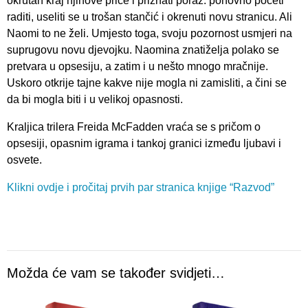
okrutan kraj njihove priče i priznati poraz: ponovno početi
raditi, useliti se u trošan stančić i okrenuti novu stranicu. Ali
Naomi to ne želi. Umjesto toga, svoju pozornost usmjeri na
suprugovu novu djevojku. Naomina znatiželja polako se
pretvara u opsesiju, a zatim i u nešto mnogo mračnije.
Uskoro otkrije tajne kakve nije mogla ni zamisliti, a čini se
da bi mogla biti i u velikoj opasnosti.
Kraljica trilera Freida McFadden vraća se s pričom o
opsesiji, opasnim igrama i tankoj granici između ljubavi i
osvete.
Klikni ovdje i pročitaj prvih par stranica knjige “Razvod”
Možda će vam se također svidjeti…