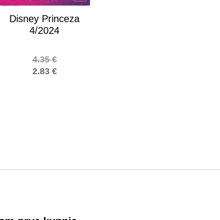
Disney Princeza
4/2024
4.35
€
2.83
€
!