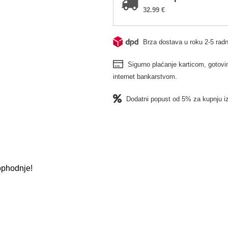
32.99
€
Brza dostava u roku 2-5 radn
Sigurno plaćanje karticom, gotovin
internet bankarstvom.
Dodatni popust od 5% za kupnju i
 ophodnje!