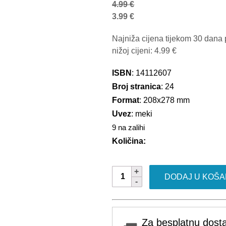
4.99
€
3.99
€
Najniža cijena tijekom 30 dana 
nižoj cijeni:
4.99
€
ISBN
: 14112607
Broj stranica
: 24
Format
: 208x278 mm
Uvez
: meki
9 na zalihi
Količina:
Paw
DODAJ U KOŠA
Patrol
7/2026
količina
Za besplatnu dosta