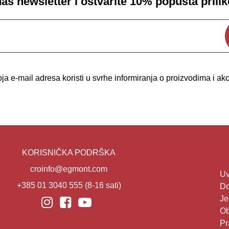
 naš newsletter i ostvarite 10% popusta prili
a e-mail adresa koristi u svrhe informiranja o proizvodima i a
KORISNIČKA PODRŠKA
croinfo@egmont.com
Uv
+385 01 3040 555
(8-16 sati)
Do
Je
Ob
Pr