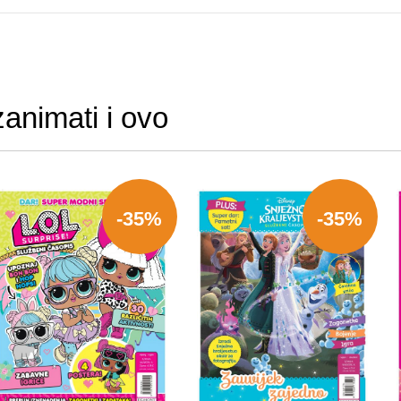
zanimati i ovo
-35%
-35%