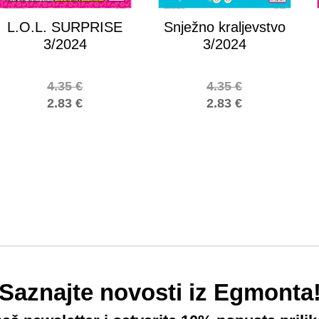
L.O.L. SURPRISE
Snježno kraljevstvo
3/2024
3/2024
4.35
€
4.35
€
2.83
€
2.83
€
Saznajte novosti iz Egmonta