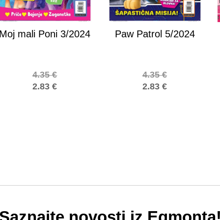
Moj mali Poni 3/2024
Paw Patrol 5/2024
4.35
€
4.35
€
2.83
€
2.83
€
Saznajte novosti iz Egmonta