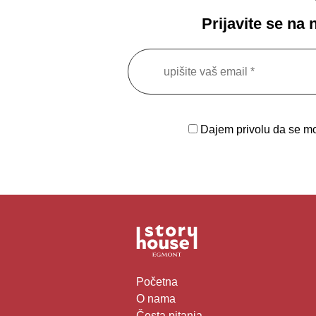
Prijavite se na
Dajem privolu da se moj
Početna
O nama
Česta pitanja