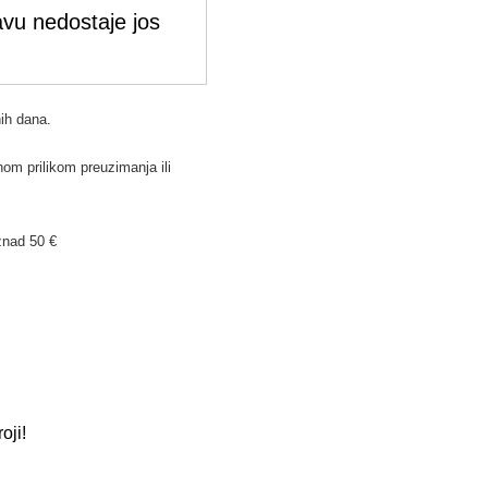
vu nedostaje jos
ih dana.
om prilikom preuzimanja ili
znad 50 €
oji!