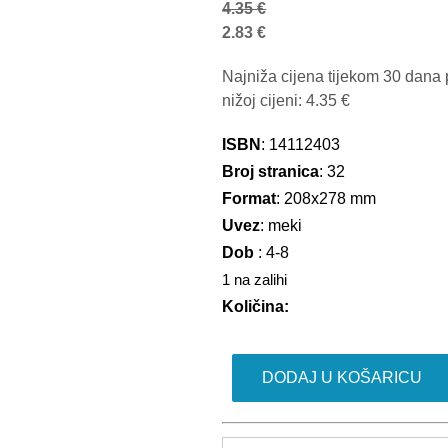
4.35
€
2.83
€
Najniža cijena tijekom 30 dana 
nižoj cijeni:
4.35
€
ISBN
: 14112403
Broj stranica
: 32
Format
: 208x278 mm
Uvez
: meki
Dob
: 4-8
1 na zalihi
Količina:
Paw
DODAJ U KOŠARICU
Patrol
3/2024
količina