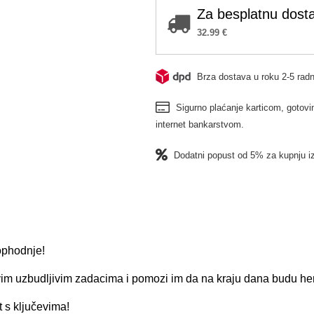
Za besplatnu dosta
32.99
€
Brza dostava u roku 2-5 radn
Sigurno plaćanje karticom, gotovin
internet bankarstvom.
Dodatni popust od 5% za kupnju i
 ophodnje!
vim uzbudljivim zadacima i pomozi im da na kraju dana budu her
 s ključevima!