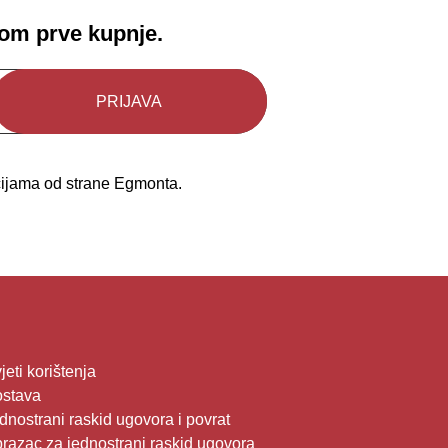
kom prve kupnje.
kcijama od strane Egmonta.
jeti korištenja
stava
dnostrani raskid ugovora i povrat
razac za jednostrani raskid ugovora