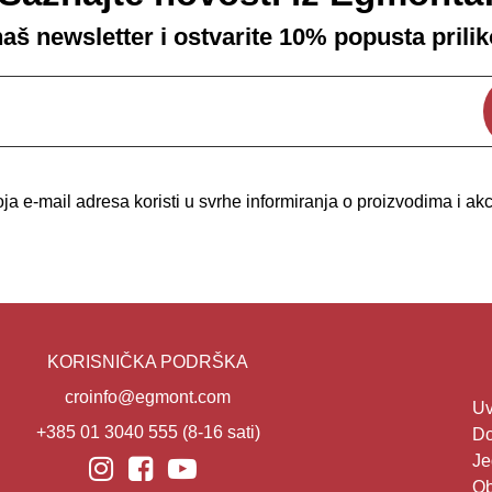
 naš newsletter i ostvarite 10% popusta prili
a e-mail adresa koristi u svrhe informiranja o proizvodima i a
KORISNIČKA PODRŠKA
croinfo@egmont.com
Uv
+385 01 3040 555
(8-16 sati)
Do
Je
Ob