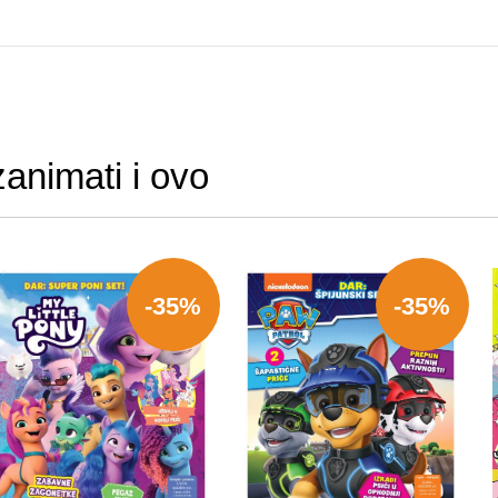
zanimati i ovo
-35%
-35%