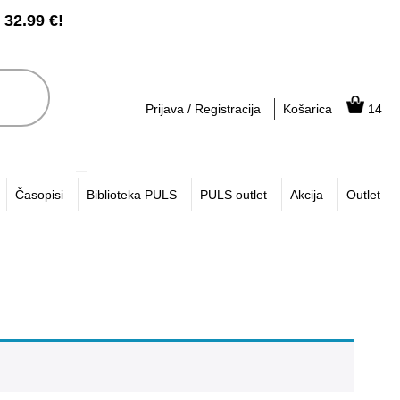
2.99 €!
Prijava / Registracija
Košarica
14
Časopisi
Biblioteka PULS
PULS outlet
Akcija
Outlet