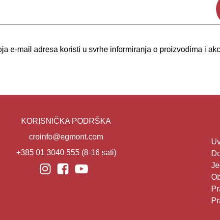
a e-mail adresa koristi u svrhe informiranja o proizvodima i a
KORISNIČKA PODRŠKA
croinfo@egmont.com
Uv
+385 01 3040 555
(8-16 sati)
Do
Je
Ob
Pr
Pr