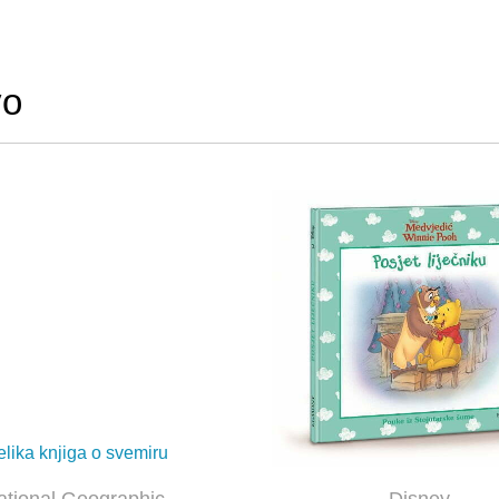
vo
ational Geographic
Disney