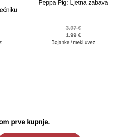
Peppa Pig: Ljetna zabava
ječniku
3.97
€
1.99
€
z
Bojanke / meki uvez
!
kom prve kupnje.