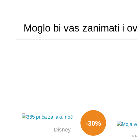
Moglo bi vas zanimati i o
-30%
Disney
N