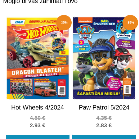
Moglo bi vas zanimati i ovo
-35%
-35%
Hot Wheels 4/2024
Paw Patrol 5/2024
4.50
€
4.35
€
2.93
€
2.83
€