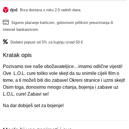
Brza dostava u roku 2-5 radnih dana.
Sigurno plaćanje karticom, gotovinom prilikom preuzimanja ili
internet bankarstvom.
Dodatni popust od 5% za kupnju iznad 50 €
Kratak opis
Pozivamo sve naše obožavateljice…imamo odlične vijesti!
Ove L.O.L. cure toliko vole skejt da su snimile cijeli film o
tome, a ti možeš biti dio zabave! Okreni stranice i uzmi skejt!
Osim toga, donosimo mnogo crtanja, bojenja i zabave uz
L.O.L. cure! Zabavi se!
Na dar dobiješ set za bojenje!