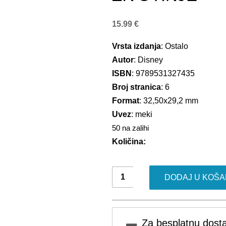
15.99
€
Vrsta izdanja
: Ostalo
Autor
: Disney
ISBN
: 9789531327435
Broj stranica
: 6
Format
: 32,50x29,2 mm
Uvez
: meki
50 na zalihi
Količina:
Disney
DODAJ U KOŠA
kupalica:
Životinje
količina
Za besplatnu dosta