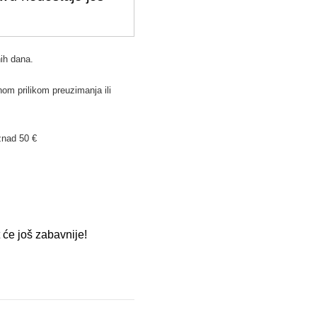
ih dana.
om prilikom preuzimanja ili
znad 50 €
 će još zabavnije!