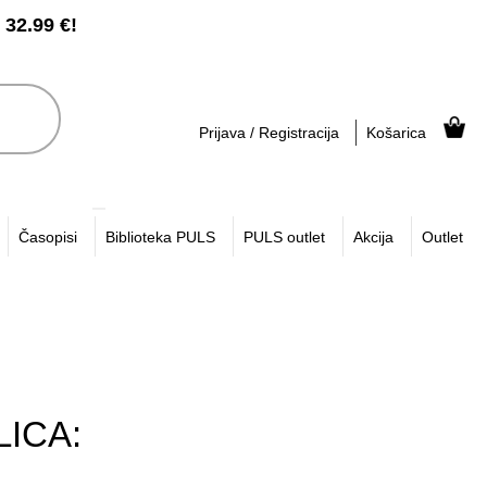
2.99 €!
Prijava / Registracija
Košarica
Časopisi
Biblioteka PULS
PULS outlet
Akcija
Outlet
LICA: