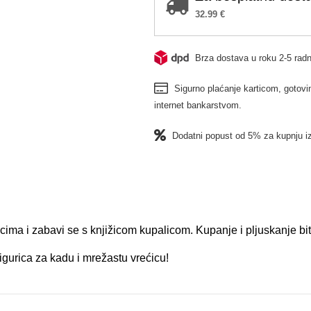
32.99
€
Brza dostava u roku 2-5 radn
Sigurno plaćanje karticom, gotovin
internet bankarstvom.
Dodatni popust od 5% za kupnju i
cima i zabavi se s knjižicom kupalicom. Kupanje i pljuskanje bit
figurica za kadu i mrežastu vrećicu!