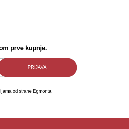
!
kom prve kupnje.
kcijama od strane Egmonta.