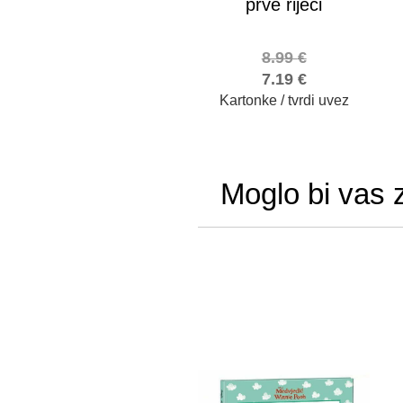
prve riječi
8.99
€
7.19
€
Kartonke / tvrdi uvez
Moglo bi vas 