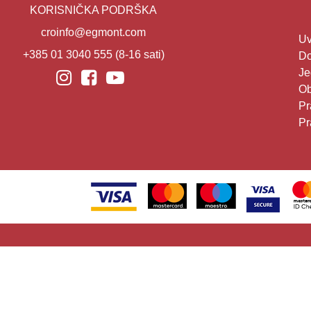
KORISNIČKA PODRŠKA
croinfo@egmont.com
Uv
+385 01 3040 555
(8-16 sati)
Do
Je
Ob
Pr
Pr