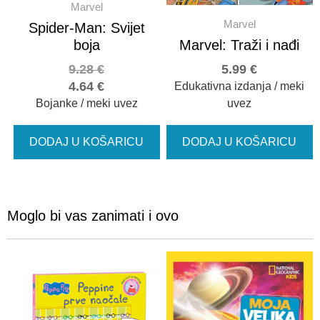
Marvel
Marvel
Spider-Man: Svijet
boja
Marvel: Traži i nađi
9.28
€
5.99
€
4.64
€
Edukativna izdanja / meki
Bojanke / meki uvez
uvez
DODAJ U KOŠARICU
DODAJ U KOŠARICU
Moglo bi vas zanimati i ovo