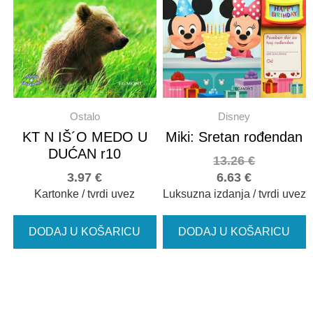
Ostalo
Disney
KT N IŠ´O MEDO U
Miki: Sretan rođendan
DUĆAN r10
13.26
€
3.97
€
6.63
€
Kartonke / tvrdi uvez
Luksuzna izdanja / tvrdi uvez
DODAJ U KOŠARICU
DODAJ U KOŠARICU