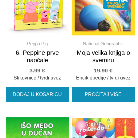
Peppa Pig
National Geographic
6. Peppine prve
Moja velika knjiga o
naočale
svemiru
3.99
€
19.90
€
Slikovnice / tvrdi uvez
Enciklopedije / tvrdi uvez
DODAJ U KOŠARICU
PROČITAJ VIŠE