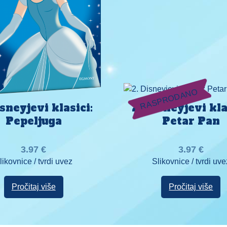
RASPRODANO
isneyjevi klasici:
2. Disneyjevi kla
Pepeljuga
Petar Pan
3.97
€
3.97
€
likovnice / tvrdi uvez
Slikovnice / tvrdi uve
Pročitaj više
Pročitaj više