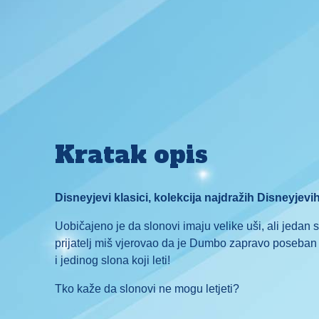
Kratak opis
Disneyjevi klasici, kolekcija najdražih Disneyjevih
Uobičajeno je da slonovi imaju velike uši, ali jedan s
prijatelj miš vjerovao da je Dumbo zapravo poseban 
i jedinog slona koji leti!
Tko kaže da slonovi ne mogu letjeti?