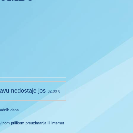
avu nedostaje jos
32.99
€
radnih dana.
inom prilikom preuzimanja ili internet