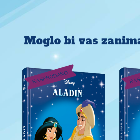
Moglo bi vas zanima
RASPRODANO
RAS