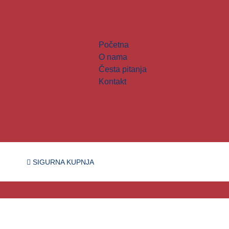
Početna
O nama
Česta pitanja
Kontakt
SIGURNA KUPNJA