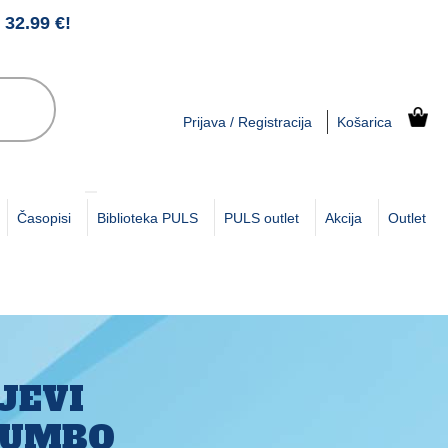
2.99 €!
Prijava / Registracija
Košarica
Časopisi
Biblioteka PULS
PULS outlet
Akcija
Outlet
YJEVI
 DUMBO