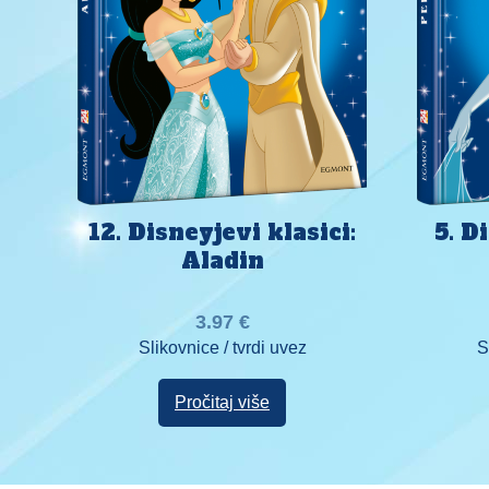
12. Disneyjevi klasici:
5. D
Aladin
3.97
€
Slikovnice / tvrdi uvez
S
Pročitaj više