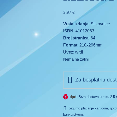
3.97
€
Vrsta izdanja
: Slikovnice
ISBN
: 41012063
Broj stranica
: 64
Format
: 210x296mm
Uvez
: tvrdi
Nema na zalihi
Za besplatnu dost
Brza dostava u roku 2-5 
Sigurno plaćanje karticom, gotov
bankarstvom.