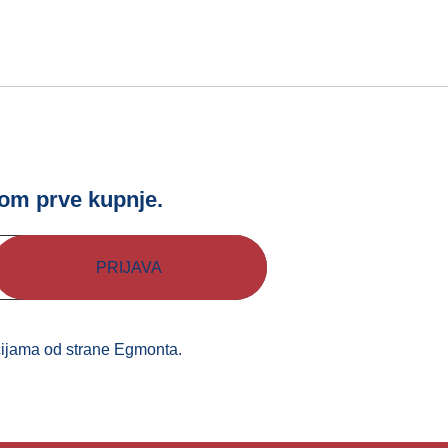
!
kom prve kupnje.
kcijama od strane Egmonta.