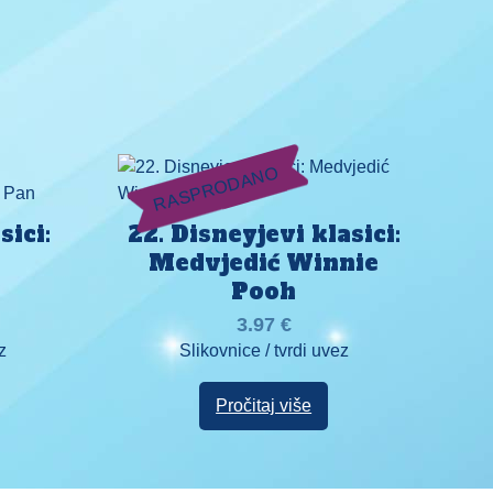
RASPRODANO
sici:
22. Disneyjevi klasici:
Medvjedić Winnie
Pooh
3.97
€
z
Slikovnice / tvrdi uvez
Pročitaj više