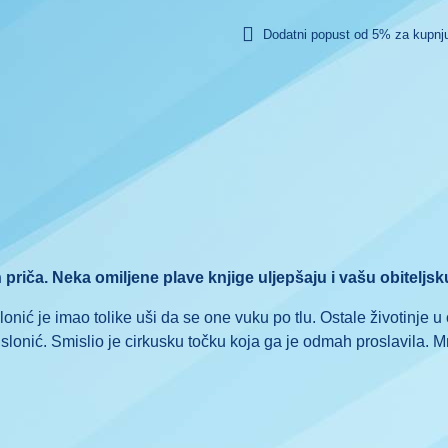
Dodatni popust od 5% za kupnju
 priča. Neka omiljene plave knjige uljepšaju i vašu obiteljsk
lonić je imao tolike uši da se one vuku po tlu. Ostale životinje u
slonić. Smislio je cirkusku točku koja ga je odmah proslavila. 