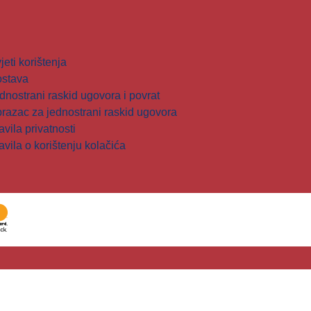
jeti korištenja
stava
dnostrani raskid ugovora i povrat
razac za jednostrani raskid ugovora
avila privatnosti
avila o korištenju kolačića