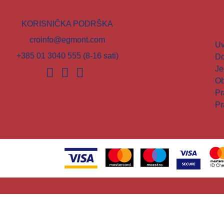
KORISNIČKA PODRŠKA
croinfo@egmont.com
Uv
+385 01 3040 555
(8-16 sati)
Do
Je
Ob
Pr
Pr