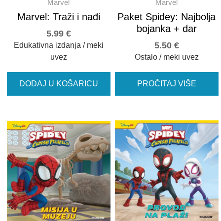
Marvel
Marvel
Marvel: Traži i nađi
Paket Spidey: Najbolja
bojanka + dar
5.99
€
5.50
€
Edukativna izdanja / meki
uvez
Ostalo / meki uvez
DODAJ U KOŠARICU
PROČITAJ VIŠE