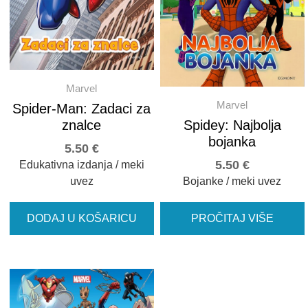
Marvel
Marvel
Spider-Man: Zadaci za
znalce
Spidey: Najbolja
bojanka
5.50
€
5.50
€
Edukativna izdanja / meki
uvez
Bojanke / meki uvez
DODAJ U KOŠARICU
PROČITAJ VIŠE