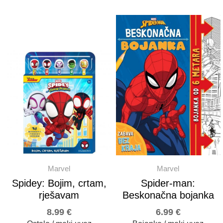
Marvel
Marvel
Spidey: Bojim, crtam,
Spider-man:
rješavam
Beskonačna bojanka
8.99
€
6.99
€