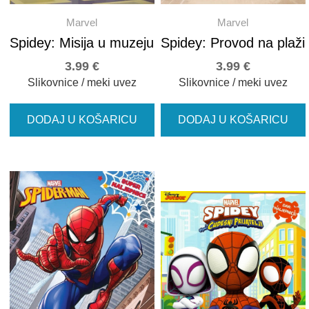
Marvel
Marvel
Spidey: Misija u muzeju
Spidey: Provod na plaži
3.99
€
3.99
€
Slikovnice / meki uvez
Slikovnice / meki uvez
DODAJ U KOŠARICU
DODAJ U KOŠARICU