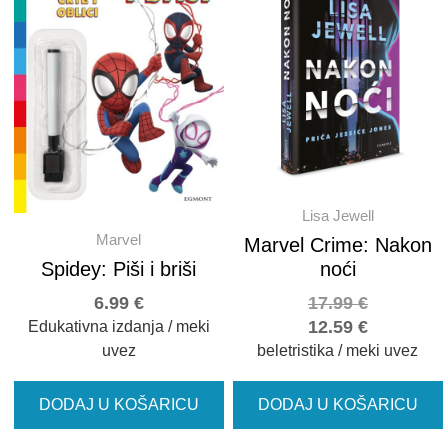
Lisa Jewell
Marvel
Marvel Crime: Nakon
Spidey: Piši i briši
noći
6.99
€
17.99
€
12.59
€
Edukativna izdanja / meki
uvez
beletristika / meki uvez
DODAJ U KOŠARICU
DODAJ U KOŠARICU