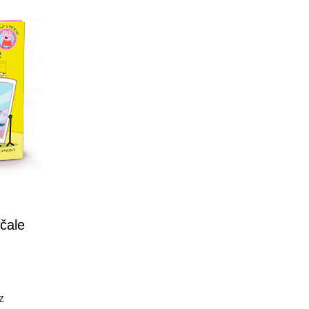
čale
z