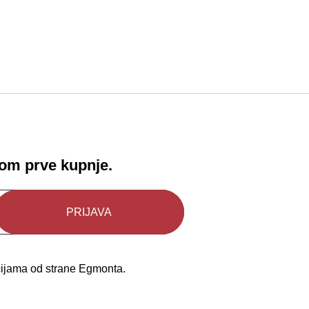
!
kom prve kupnje.
kcijama od strane Egmonta.