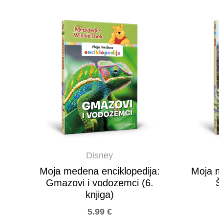
Disney
Moja medena enciklopedija:
Moja m
Gmazovi i vodozemci (6.
knjiga)
5.99
€