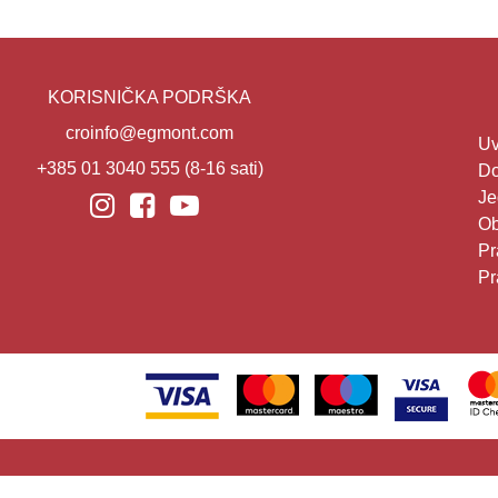
KORISNIČKA PODRŠKA
croinfo@egmont.com
Uv
+385 01 3040 555
(8-16 sati)
Do
Je
Ob
Pr
Pr