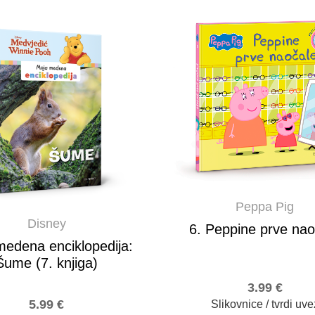
Peppa Pig
Disney
6. Peppine prve nao
edena enciklopedija:
Šume (7. knjiga)
3.99
€
5.99
€
Slikovnice / tvrdi uve