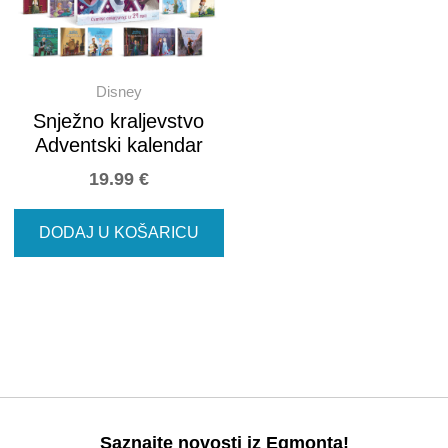
Disney
Snježno kraljevstvo
Adventski kalendar
19.99
€
DODAJ U KOŠARICU
Saznajte novosti iz Egmonta!