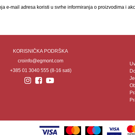
a e-mail adresa koristi u svrhe informiranja o proizvodima i a
KORISNIČKA PODRŠKA
croinfo@egmont.com
Uv
+385 01 3040 555
(8-16 sati)
Do
Je
Ob
Pr
Pr